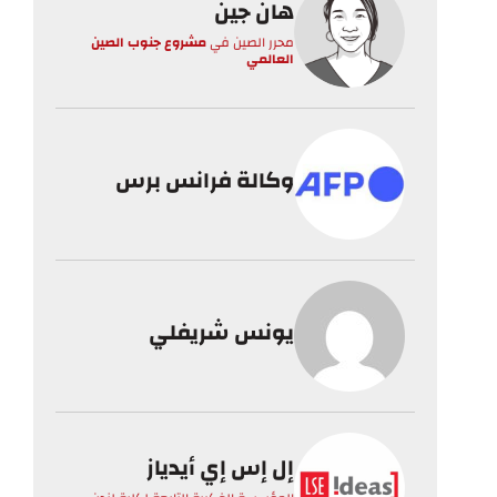
هان جين
محرر الصين
في
مشروع جنوب الصين
العالمي
وكالة فرانس برس
يونس شريفلي
إل إس إي أيدياز