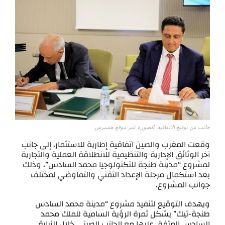
جانب من توقيع الاتفاقية. الصورة عبر موقع هسبرس
وقعت المغرب والصين اتفاقية إطارية للاستثمار، إلى جانب
آخر الوثائق الإدارية والتنظيمية للانطلاقة العملية والتجارية
لمشروع “مدينة طنجة للتكنولوجيا محمد السادس”، وذلك
بعد استكمال مرحلة الإعداد التقني والتفاوضي لمختلف
جوانب المشروع.
ويهدف التوقيع لتنفيذ مشروع “مدينة محمد السادس
طنجة-تيك” يشكل ثمرة الرؤية السامية للملك محمد
السادس المتفق عليها مع الجانب الصيني خلال الزيارة