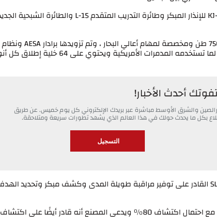
ومن خلال صور العرض ، تم رصد وجود طائرة KJ-500 للإنذار المبكر وطائرة التدريب المتقدم L-15 والطائرة الشبحي
المدمرة الجديدة الصينية Type 052D لها إزاحة 7500 طن ومخصصة لمهام أعالي البحار ، وتم تزويدها برادار AESA ونظام
إطلاق رأسي VLS دخل الخدمة لأول مرة ومشابه لما تستخدمه المدمرات الأمريكية ويحتوي على 64 خلية إ
تفوتك أحدث الأخبار!
خبارالصين والشرق الأوسط مباشرة عبر بريدك الإلكتروني كل يوم خميس. عن طريق
 اطلاع بكل ما يحدث حولك في هذا العالم الذي يشهد تطورات سريعة ومتلاحقة.
كما عرضت السفارة الصينية على الجزائر رادار SLC-14 القادر على توفير مراقبة طويلة المدى وكشف مبكر وتحديد الهد
يعمل الرادار SLC-14 في نطاقات أكبر من 450 كم مع احتمال اكتشاف 80% ويدعي المصنع أنه قادر أيضًا على اكتشاف