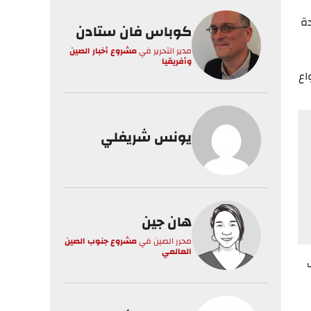
ة الجديدة
كوباس فان ستادن
مدير التحرير
في
مشروع أخبار الصين
وأفريقيا
طلاق كل أنواع
يونس شريفلي
هان جين
محرر الصين
في
مشروع جنوب الصين
العالمي
ف