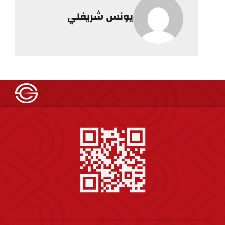
يونس شريفلي