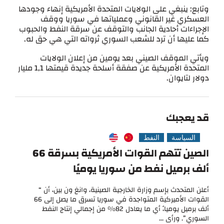
وتابع: ينبغي على الولايات المتحدة الأمريكية إنهاء وجودها
العسكري غير القانوني وعملياتها في سوريا ووقف
الإجراءات أحادية الجانب والتوقف عن سرقة النفط والحبوب
كما عليها أن ترد للشعب السوري ثرواته التي هي حق له.
ويأتي الموقف الصيني بعد يومين من إعلان الولايات
المتحدة الأمريكية عن صفقة أسلحة جديدة قيمتها 1,1 مليار
دولار لتايوان.
قد يعجبك
السياسة
النفط
الصين تتهم القوات الأمريكية بسرقة 66
ألف برميل نفط من سوريا يوميًا
أعلن المتحدث بإسم ​وزارة الخارجية الصينية​، وانغ ون بين، أن “​
القوات الأميركية​ المتواجدة في ​سوريا​ تسرق ما يصل إلى 66
ألف برميل يوميا،ً أي ما يعادل 82% من إجمالي إنتاج النفط
السوري”. ورأى ...