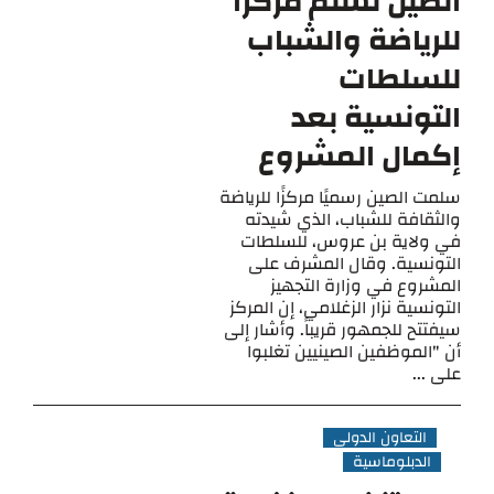
الصين تسلم مركزًا
للرياضة والشباب
للسلطات
التونسية بعد
إكمال المشروع
سلمت الصين رسميًا مركزًا للرياضة
والثقافة للشباب، الذي شيدته
في ولاية بن عروس، للسلطات
التونسية. وقال المشرف على
المشروع في وزارة التجهيز
التونسية نزار الزغلامي، إن المركز
سيفتتح للجمهور قريباً. وأشار إلى
أن "الموظفين الصينيين تغلبوا
على ...
التعاون الدولي
الدبلوماسية