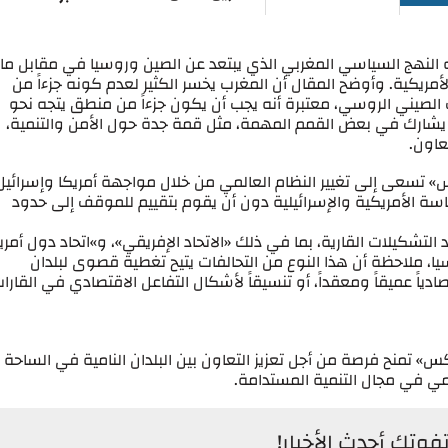
ه النهج السياسي المغربي الذي يبتعد عن الصين وروسيا في مقابل ما
لأمريكية. وأوضح المقال أن المغرب يخسر الكثير لعدم كونه جزءاً من
 الصيني الروسي، معتبرة أنه يجب أن يكون جزءاً من منطق يتجه نحو
لم يشارك في بعض القمم المهمة، مثل قمة جدة حول الأمن والتنمية،
اون.
سعى إلى تغيير النظام العالمي من خلال مواجهة أمريكا وإسرائيل
اسة الأمريكية والإسرائيلية دون أن يقوم بتقييم للموقف إلى حدود
 التشكيلات القارية، بما في ذلك «الاتحاد الإفريقي»، و»اتحاد دول أمري
ا، ملاحظة أن هذا النوع من التحالفات يتيح تغطية قصوى لبلدان
صادياً عميقاً ومعقداً، أو تنسيقاً لأشكال التفاعل الاقتصادي في القارا
 تمنح فرصة من أجل تعزيز التعاون بين البلدان النامية في الساحة
لمي في مجال التنمية المستدامة.
تفوتك أحدث الأخبار!