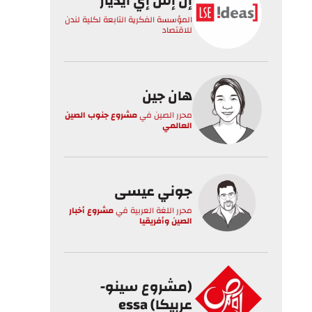
إل إس إي أيدياز
المؤسسة الفكرية التابعة لكلية لندن
للاقتصاد
هان جين
محرر الصين
في
مشروع جنوب الصين
العالمي
جوني عيسى
محرر اللغة العربية
في
مشروع أخبار
الصين وأفريقيا
(مشروع سينو-
عربيكا) essa