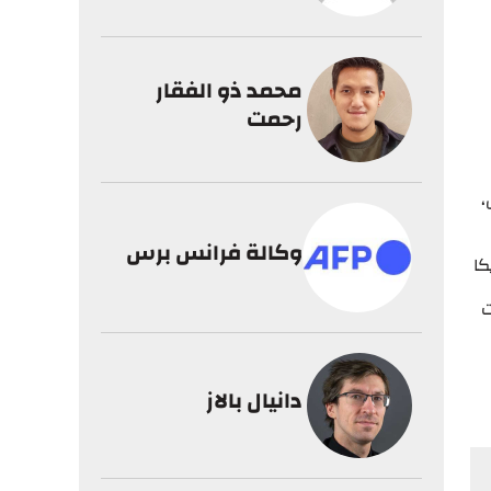
محمد ذو الفقار
رحمت
،
وكالة فرانس برس
كا
ت
دانيال بالاز