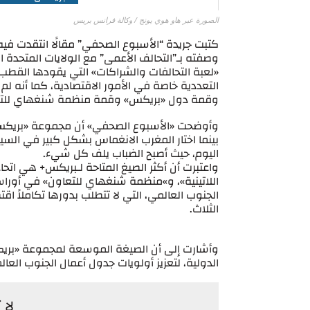
الصورة عبر هاو هوي يونج / وكالة فرانس بريس
كتبت جريدة “الأسبوع الصحفي” مقالًا انتقدت في
وصفته بـ”التحالف الأعمى” مع الولايات المتحدة ا
«لعبة التحالفات والشراكات» التي يقودها القطب
التعددية خاصة في الأمور الاقتصادية، كما أنه 
وقمة دول «بريكس» وقمة منظمة شنغهاي للتع
وأوضحت «الأسبوع الصحفي» أن مجموعة «بريكس» ت
بينما اختار المغرب الانغماس بشكل كبير في السي
اليوم، حيث أصبح الضباب يلف كل شيء.
واعتبرت أن أكثر الصيغ المتاحة لـبريكس+ هي اتحاد
اللاتينية»، و»منظمة شنغهاي للتعاون» في أوراسي
الجنوب العالمي، التي لا تتطلب بدورها تكاملاً اقت
الثلاث.
وأشارت إلى أن الصيغة الموسعة لمجموعة «بريكس»
الدولية، لتعزيز أولويات جدول أعمال الجنوب العا
لا 