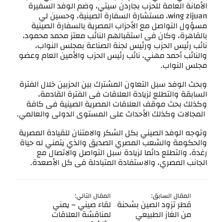
الأمانة العامة للحزب بجاردن سيتي، وضم الوفد السفيرة
wing zijuan، مستشارة السفارة الصينية، وحسين لي
مسؤول التواصل مع الأحزاب المصرية بالسفارة الصينية
بالقاهرة، وكان فى استقبالهم النائب معتز محمد محمود،
نائب رئيس الحزب ورئيس لجنة الصناعة بمجلس النواب،
والنائب أحمد مهني، نائب رئيس الحزب والأمين العام وعضو
مجلس النواب.
وبحث الوفد سبل التعاون المشترك بين الحزبين خلال الفترة
السابقة والتطلع لزيادة العلاقات فى الفترة القادمة،
وكذلك بحث موقف العلاقات المصرية الصينية فى كافة
المجالات وكذلك الأحداث على المستوى الدولى والعالمي.
وتوجه الوفد الصيني بكل الشكر والامتنان للقيادة المصرية
والحكومة والشعب المصري الصديق والذي يتمني له حياة
رغدة، والتطلع دائما لزيادة سبل التواصل والاتصال مع
الجانب المصري، والاستفادة المتبادلة فى كل الأصعدة.
المقال السابق:
المقال التالي:
قطر تزود الصين بشحنة
لقاء صيني – يمني
من الغاز الطبيعي
لمناقشة العلاقات