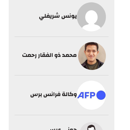
يونس شريفلي
محمد ذو الفقار رحمت
وكالة فرانس برس
جوني عيسى