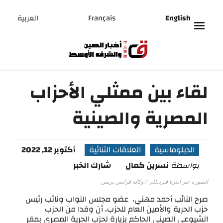
English
Français
العربية
لقاء بين ممثلي الأحزاب
المصرية والصينية
الدبلوماسية
العلاقات الثنائية
أكتوبر 12, 2022
بواسطة
نسرين كمال
شارك الخبر
الصورة عبر أندريا فيرديللي / وكالة فرانس بريس
صرح النائب أحمد مهني، عضو مجلس النواب ونائب رئيس
حزب الحرية والأمين العام للحزب، أن وفدا من الحزب
الشيوعي الصيني الحاكم بزيارة لحزب الحرية المصري بمقر