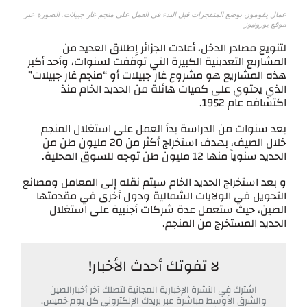
عمال يقومون بوضع المتفجرات قبل البدء في العمل على منجم غار جبيلات. الصورة عبر
موقع يورونيوز
لتنويع مصادر الدخل، أعادت الجزائر إطلاق العديد من
المشاريع التعدينية الكبيرة التي توقفت لسنوات، وأحد أكبر
هذه المشاريع هو مشروع غار جبيلات أو “منجم غار جبيلات”
الذي يحتوي على كميات هائلة من الحديد الخام منذ
اكتشافه عام 1952.
بعد سنوات من الدراسة بدأ العمل على استغلال المنجم
خلال الصيف، بهدف استخراج أكثر من 20 مليون طن من
الحديد سنوياً منها 12 مليون طن توجه للسوق المحلية.
و بعد استخراج الحديد الخام سيتم نقله إلى المعامل ومصانع
التحويل في الولايات الشمالية ودول أخرى في مقدمتها
الصين، حيث ستعمل عدة شركات أجنبية على استغلال
الحديد المستخرج من المنجم.
لا تفوتك أحدث الأخبار!
اشترك في النشرة الإخبارية المجانية لتصلك آخر أخبارالصين
والشرق الأوسط مباشرة عبر بريدك الإلكتروني كل يوم خميس.