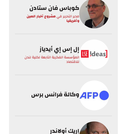
كوباس فان ستادن
مدير التحرير
في
مشروع أخبار الصين
وأفريقيا
إل إس إي أيدياز
المؤسسة الفكرية التابعة لكلية لندن
للاقتصاد
وكالة فرانس برس
إريك أولاندر