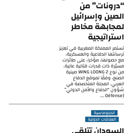
“درونات” من
الصين وإسرائيل
لمجابهة مخاطر
استراتيجية
تستمر المملكة المغربية في تعزيز
ترسانتها الدفاعية والعسكرية،
مع حصولها، مؤخرا، على طائرات
مسيّرة ذات قدرات قتالية عالية،
من نوع WING LOONG 2 صينية
الصنع، وفقًا لموقع الدفاع
العربي. المجلة المتخصصة في
شؤون “الدفاع والأمن الدولي”
(Défense ...
الدبلوماسية
العلاقات الدولية
السودان تتلقى