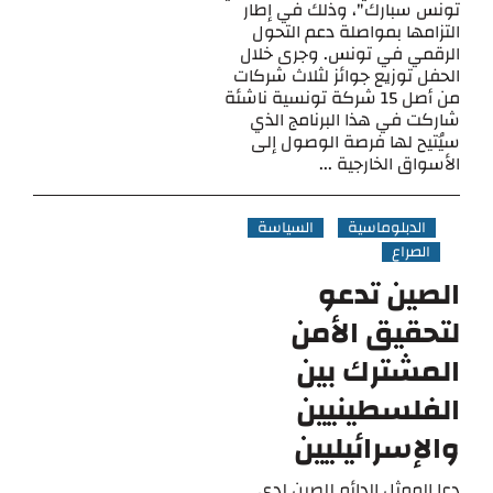
تونس سبارك"، وذلك في إطار
التزامها بمواصلة دعم التحول
الرقمي في تونس. وجرى خلال
الحفل توزيع جوائز لثلاث شركات
من أصل 15 شركة تونسية ناشئة
شاركت في هذا البرنامج الذي
سيُتيح لها فرصة الوصول إلى
الأسواق الخارجية ...
الدبلوماسية
السياسة
الصراع
الصين تدعو
لتحقيق الأمن
المشترك بين
الفلسطينيين
والإسرائيليين
دعا الممثل الدائم للصين لدى