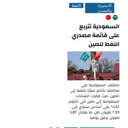
الاستيراد
النفط
والتصدير
السعودية تتربع
على قائمة مصدري
النفط للصين
حافظت السعودية على
مكانتها كأكبر مورّد للنفط إلى
الصين، حيث قفزت الشحنات
السعودية إلى بكين في أكتوبر
12% على أساس سنوي إلى
7.93 مليون طن، ما يعادل 1.87
مليون برميل يوميا.