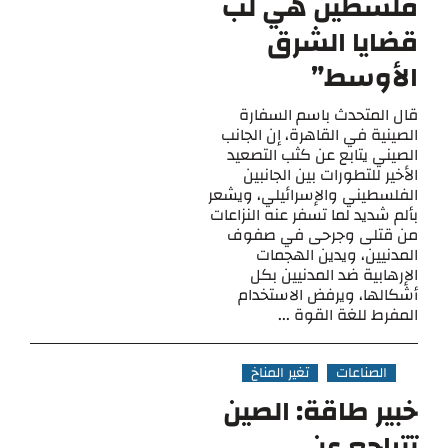
فلسطين هي لب
قضايا الشرق
الأوسط”
قال المتحدث باسم السفارة
الصينية في القاهرة، إن الجانب
الصيني يتابع عن كثب التصعيد
الأخير للتطورات بين الجانبين
الفلسطيني والإسرائيلي، ويشعر
بألم شديد لما تسفر عنه النزاعات
من قتلى وجرحى في صفوف
المدنيين، ويدين الهجمات
الإرهابية ضد المدنيين بكل
أشكالها، ويرفض الاستخدام
المفرط للغة القوة ...
الصناعات
تغير المناخ
خبير طاقة: الصين
تتراجع عن