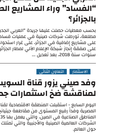
“الفساد” وراء المشاريع الص
بالجزائر؟
بحسب معطيات حصلت عليها جريدة "العربي الجدي
مطلعة، تورطت شركات صينية في عمليات فساد م
سنوات سنة 2018، بعد تعديل ...
الاستثمار
التعاون الثنائي
وفد صيني يزور قناة السوي
لمناقشة ضخ استثمارات جد
اليوم السابع - استقبلت المنطقة الاقتصادية لق
المصرية وفداً رفيع المستوى من مقاطعة جيتيانج ا
ا
الشركات العالمية الصينية والأجنبية والتي تمتلك
حول العالم.