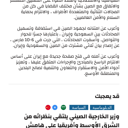
السياسية والاقتصادية وسلط الضوء على التنسيق المستمر
والاتفاق مع الصين بشأن مختلف القضايا في كل من
المجالات الثنائية والمتعددة الأطراف ، والالتزام بحماية
السلام والأمن العالميين.
وأعرب عن امتنانه لجهود الصين في استضافة وتسهيل
المحادثات بين السعودية وإيران ، باعتبارها جسرًا للحوار
والتواصل. وأسفرت المحادثات ، التي جرت في 6-10 مارس ،
عن إصدار بيان ثلاثي مشترك من الصين والسعودية وإيران.
وأعرب عن أمله في فتح صفحة جديدة مع إيران على أساس
الالتزام الراسخ بالمبادئ والإجراءات المتفق عليها ، وتعزيز
أجواء الأمن والاستقرار والتعاون والتنمية لصالح البلدين
والمنطقة الأوسع.
قد يعجبك
الدبلوماسية
السياسة
وزير الخارجية الصيني يلتقي بنظرائه من
الشرق الأوسط وأفريقيا على هامش