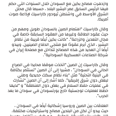
وازدهرت مصالح بكين مع السودان خلال السنوات التي حكم
فيها الرئيس السابق عمر البشير البلاد ، حسبما قال محلل
الشرق الأوسط في واشنطن ثيودور كاراسيك لإذاعة صوت
أمريكا.
وقال كاراسيك “اهتمام الصين بالسودان طويل ومهم من
حيث عقود الطاقة وغيرها من العقود السابقة خاصة في
مجال التعدين والزراعة”. “كانت بكين أيضًا قريبة من نظام
البشير ، الذي أبرم عقودًا مع منتجي الدفاع الصينيين. ويبدو
أيضًا أن العديد من هذه المصالح تتداخل مع مصلحة إيران في
شركة الصناعات العسكرية السودانية”.
وقال كاراسيك إن الصين “اتخذت موقفا محايدا في الصراع
الحالي في السودان” ، مشيرا إلى أن الصين “تستثمر بكثافة
في البنية التحتية” مثل “بناء نظام سكك حديدية وطني
لبعض دول شرق إفريقيا”. كما أشار إلى أن الصين “تشارك
في عمليات حفظ السلام في بعض دول المنطقة” و “لديها
خطط لعمليات لوجستية خارج بورتسودان في سودان ما بعد
الحرب”.
العلاقات بين الصين وروسيا إشكالية أيضًا في السودان ،
حيث يبدو أن لكل من البلدين مصالح واستراتيجيات مختلفة.