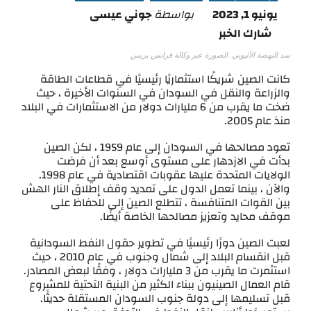
يونيو 1, 2023
بواسطة
جوني عيسى
شارك الخبر
سد النهضة الأثيوبي. الصورة عبر وكالة فرانس بريس
كانت الصين شريكًا استثماريًا رئيسيًا في قطاعات الطاقة
والزراعة والنقل في السودان في السنوات الأخيرة ، حيث
ضخت ما يقرب من 6 مليارات دولار من الاستثمارات في البلاد
منذ عام 2005.
تعود مصالحها في السودان إلى عام 1959 ، لكن الصين
بدأت في الازدهار على مستوى أوسع بعد أن فرضت
الولايات المتحدة عليها عقوبات اقتصادية في عام 1998.
والآن ، بينما تعمل الدول على تمديد وقف إطلاق النار الهش
بين القوات المتنافسة ، تتطلع الصين إلى للحفاظ على
موقف محايد وتعزيز مصالحها الخاصة أيضًا.
لعبت الصين دورًا رئيسيًا في تطوير حقول النفط السودانية
قبل انقسام البلاد إلى شمال وجنوب في عام 2010 ، حيث
استثمرت ما يقرب من 3 مليارات دولار ، وفقًا لبعض المصادر.
قام العمال الصينيون ببناء الكثير من البنية التحتية للمشروع
قبل تسليمها إلى دولة جنوب السودان المستقلة حديثًا.