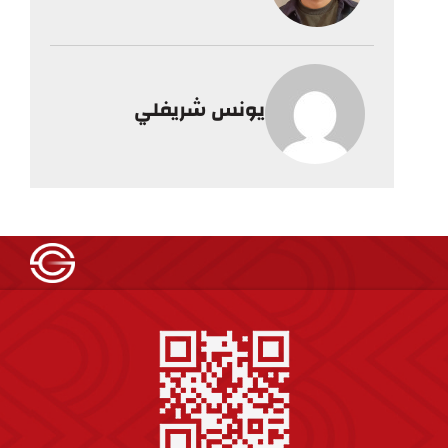
يونس شريفلي