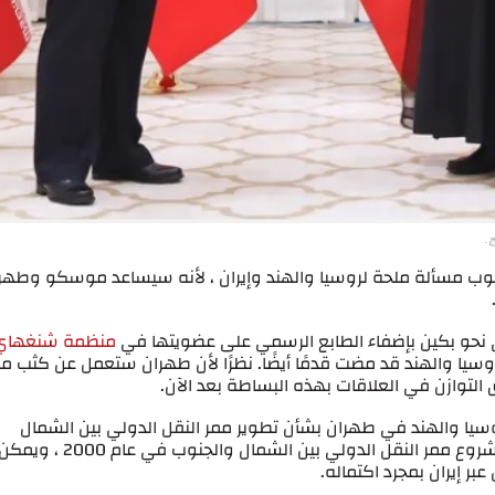
.
نوب مسألة ملحة لروسيا والهند وإيران ، لأنه سيساعد موسكو وطهر
نحو بكين بإضفاء الطابع الرسمي على عضويتها في
منظمة شنغهاي
وسيا والهند قد مضت قدمًا أيضًا. نظرًا لأن طهران ستعمل عن كثب م
التوازن في العلاقات بهذه البساطة بعد الآن.
وليو) بين إيران وروسيا والهند في طهران بشأن تطوير ممر النقل الدولي بين الشمال
والجنوب. أنشأت موسكو ونيودلهي وطهران مشروع ممر النقل الدولي بين الشمال والجنوب في عام 2000 ، وي
عبر إيران بمجرد اكتماله.