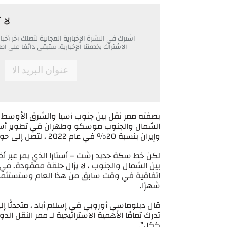
لا 
اشترك في النشرة الإخبارية المجانية لتصلك آخر أ
الاشتراك بخدمتنا الإخبارية، ستبقى دائمًا على
*
Email
بصفته ممر نقل بين جنوب آسيا والشرق الأوسط وإي
الشمال والجنوب موسكو وطهران في تطوير أسواق 
وإيران بنسبة 20٪ في عام 2022 ، لتصل إلى حوالي 4.9 مليار دولار ، اكتسب تنفيذ هذا المشروع بعض الإلحاح.
لكن خط سكة حديد رشت – أستارا الذي يمر عبر أذرب
بين الشمال والجنوب ، لا يزال حلقة مفقودة. 
شهرًا.
قال دبلوماسي أوروبي في إسلام أباد ، متحدثًا إ
تدرك تمامًا الأهمية الاستراتيجية لـ ممر النقل 
ككل”.