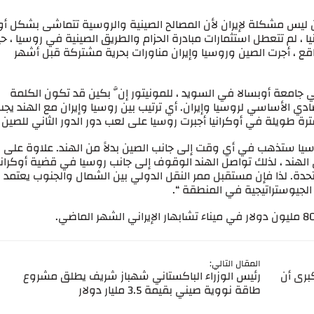
يس مشكلة لإيران لأن المصالح الصينية والروسية تتماشى بشكل أو
ا ، لم تتعطل استثمارات مبادرة الحزام والطريق الصينية في روسيا ، ح
مليار دولار في عام 2022. في الواقع ، أجرت الصين وروسيا وإيران مناورات بحرية مشتركة قبل أشهر
 جامعة أوبسالا في السويد ، للمونيتور إنَّ بكين قد تكون الكلمة
صادي الأساسي لروسيا وإيران. أي ترتيب بين روسيا وإيران مع الهند يج
ة طويلة في أوكرانيا أجبرت روسيا على لعب دور الدور الثاني للصين “
ن روسيا ستذهب في أي وقت إلى جانب الصين بدلاً من الهند. علاوة على
 الهند ، لذلك تواصل الهند الوقوف إلى جانب روسيا في قضية أوكراني
متحدة. لذا فإن مستقبل ممر النقل الدولي بين الشمال والجنوب يعتمد
الجيوستراتيجية في المنطقة “.
المقال التالي:
برى أن
رئيس الوزراء الباكستاني شهباز شريف يطلق مشروع
طاقة نووية صيني بقيمة 3.5 مليار دولار