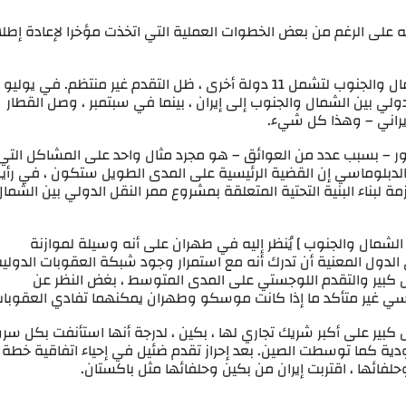
لى الرغم من بعض الخطوات العملية التي اتخذت مؤخرا لإعادة إطل
على الرغم من توسيع ممر النقل الدولي بين الشمال والجنوب لتشمل 11 دولة أخرى ، ظل التقدم غير منتظم. في يوليو
ي بين الشمال والجنوب إلى إيران ، بينما في سبتمبر ، وصل القطار
لإيراني – وهذا كل شيء.
كور – بسبب عدد من العوائق – هو مجرد مثال واحد على المشاكل التي
الدبلوماسي إن القضية الرئيسية على المدى الطويل ستكون ، في رأي
ة لبناء البنية التحتية المتعلقة بمشروع ممر النقل الدولي بين الشما
الشمال والجنوب ] يُنظر إليه في طهران على أنه وسيلة لموازنة
ى الدول المعنية أن تدرك أنه مع استمرار وجود شبكة العقوبات الدولي
كبير والتقدم اللوجستي على المدى المتوسط ​​، بغض النظر عن
وماسي غير متأكد ما إذا كانت موسكو وطهران يمكنهما تفادي العقوبات
بير على أكبر شريك تجاري لها ، بكين ، لدرجة أنها استأنفت بكل سرو
ودية كما توسطت الصين. بعد إحراز تقدم ضئيل في إحياء اتفاقية خطة