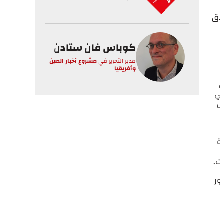
اق
كوباس فان ستادن
مدير التحرير
في
مشروع أخبار الصين
وأفريقيا
ي
ل
ة
.
ر