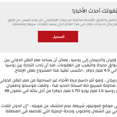
تفوتك أحدث الأخبار!
خبارالصين والشرق الأوسط مباشرة عبر بريدك الإلكتروني كل يوم خميس. عن طريق
 اطلاع بكل ما يحدث حولك في هذا العالم الذي يشهد تطورات سريعة ومتلاحقة.
ران وأذربيجان إلى روسيا ، يمكن أن يساعد ممر النقل الدولي بين
جديدة والتهرب من العقوبات. منذ أن زادت التجارة بين روسيا
يجان ، وهو أمر حاسم لربط الأجزاء غير الساحلية من ممر النقل الدولي
في محاولة لتسريع خط السكة الحديد هذا ، وقعت موسكو وطهران
اتفاقية في وقت سابق من هذا العام وستستثمر روسيا 1.6 مليار يورو (1.75 مليار دولار) من أجل بنائه في غضون 48
لى موقع المونيتور شريطة عدم الكشف عن هويته ، “إن الدول الثلاث
الدولي بين الشمال والجنوب ودرجة الرمزية التي تقدمها في المنطقة