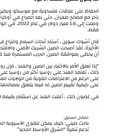
الحفاظ على علاقات متساوية مع موسكو وبكين ل
بآخر مع مصالح طهران. حتى بعد الصراع في أوكراني
وصلت إلى 1.6 
فقط.
قال أشوك سوين ، أستاذ أبحاث السلام والنزاع في
الأخيرة. لقد أصبحت الصين الشريك الأمني ​​والاقت
أن يحظى بموافقة الصين. الحرب المستمرة منذ فتر
“إذا تعلق الأمر بالاختيار بين الصين والهند ، فإ
ذلك ، تعتمد الهند على روسيا أكثر من روسيا على
على الرغم من الاعتراضات القوية من الولايات ال
على كيفية تقييم الصين له فيما يتعلق بمصالحها 
في غضون ذلك ، أعلنت الهند عن استثمار بقيمة 80 مليون دولار في ميناء تشابهار الإيراني الشهر الماضي.
المقال السابق:
باحث صيني: كيف يمكن للقوى الآسيوية الك
تدعم تنمية “الشرق الأوسط الجديد”