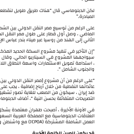
لكن الدبلوماسي قال “هناك طريق طويل لنقطعه ع
المبادرة.”
الماضي ، وصل أول قطار على طول ممر النقل الدول
الثاني إلى الهند من روسيا عبر ميناء بندر عباس ا
“إن التأخير في تنفيذ مشروع السكة الحديد المذ
سيواجهها المشروع في السيناريو الحالي. وقال 
، استدامة تمويل الاستثمارات واسعة النطاق اللازم
والجنوب الشامل “.
“على الرغم من أن مشروع [ممر النقل الدولي بين 
عائداتها النفطية من خلال أرباح إضافية ، يجب عل
ضد إيران ، سيكون من الصعب للغاية تصور تشغيل 
التصريحات المتفائلة بحسن النية “، أضاف الدبل
في الآونة الأخيرة ، أصبحت طهران معتمدة بشكل ك
العلاقات الدبلوماسية مع المملكة العربية السع
العمل الشاملة المشتركة (JCPOA) مع واشنطن وحلفائها ، اقتربت إيران من بكين وحلفائها مثل باكستان.
قد يكون للصين الكلمة الأخيرة