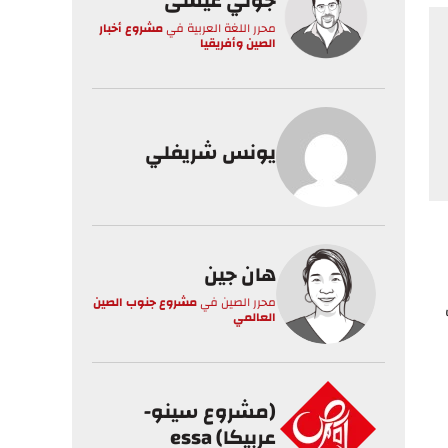
جوني عيسى
محرر اللغة العربية
في
مشروع أخبار
الصين وأفريقيا
يونس شريفلي
هان جين
محرر الصين
في
مشروع جنوب الصين
العالمي
(مشروع سينو-
عربيكا) essa