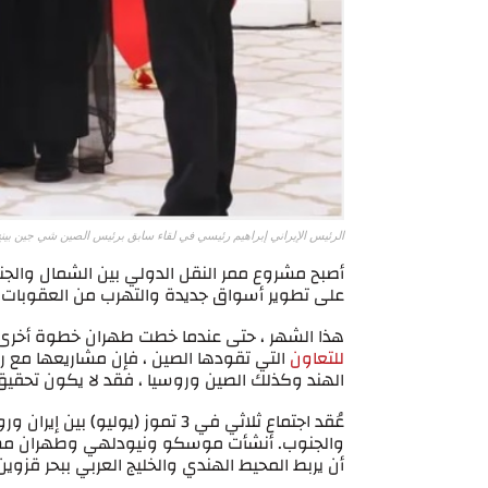
الرئيس الإيراني إبراهيم رئيسي في لقاء سابق برئيس الصين شي جين بينج
أصبح مشروع ممر النقل الدولي بين الشمال والج
على تطوير أسواق جديدة والتهرب من العقوبات.
هذا الشهر ، حتى عندما خطت طهران خطوة أخرى 
للتعاون
التي تقودها الصين ، فإن مشاريعها مع ر
الهند وكذلك الصين وروسيا ، فقد لا يكون تحقيق 
عُقد اجتماع ثلاثي في 3 تموز (ي
أن يربط المحيط الهندي والخليج العربي ببحر قزوين 