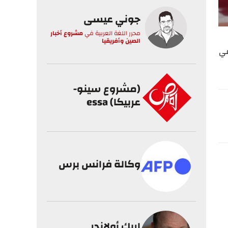
جوني عيسى
محرر اللغة العربية
في
مشروع أخبار
الصين وأفريقيا
في
(مشروع سينو-
عربيكا) essa
وكالة فرانس برس
إريك أولاندر