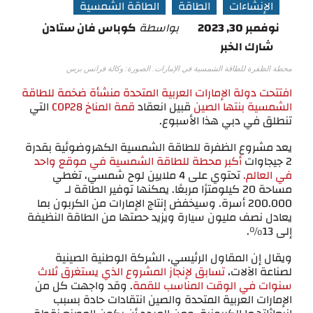
الإنشاءات
الطاقة
الطاقة الشمسية
نوفمبر 30, 2023
بواسطة
كوباس فان ستادن
شارك الخبر
محطة الظفرة للطاقة الشمسية في الإمارات. الصورة: وكالة فرانس برس
افتتحت دولة الإمارات العربية المتحدة منشأة ضخمة للطاقة
الشمسية بنتها الصين
قبيل انعقاد
قمة المناخ COP28
التي
تنطلق في دبي هذا الأسبوع.
يعد مشروع الظفرة للطاقة الشمسية الكهروضوئية بقدرة
2 جيجاوات
أكبر محطة للطاقة الشمسية في موقع واحد
في العالم.
تحتوي على 4 ملايين لوح شمسي، تغطي
مساحة 20 كيلومترًا مربعًا. يمكنها توفير الطاقة لـ
200.000 أسرة. وسيخفض إنتاج الإمارات من الكربون بما
يعادل نصف مليون سيارة ويزيد حصتها من الطاقة النظيفة
إلى 13%.
ويقال إن المقاول الرئيسي، الشركة الوطنية الصينية
لصناعة الآلات،
تسابق لإنجاز المشروع الذي يستغرق ثلاث
سنوات في الوقت المناسب للقمة
. وقد واجهت كل من
الإمارات العربية المتحدة والصين انتقادات حادة بسبب