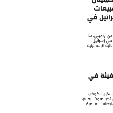
 من مبيعات
رائيل في
 دي و جيلي، ما
في إسرائيل.
كهربائية الإسرائيلية
دفيئة في
ن غازات تسخين الكوكب
صين أكبر ملوث للمناخ،
ا يقرب من 30% من الانبعاثات العالمية.