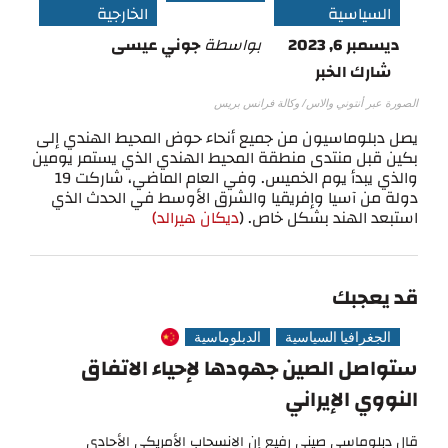
السياسية
الخارجية
ديسمبر 6, 2023
بواسطة
جوني عيسى
شارك الخبر
الصورة عبر أنتوني والاس/ وكالة فرانس بريس
يصل دبلوماسيون من جميع أنحاء حوض المحيط الهندي إلى
بكين قبل منتدى منطقة المحيط الهندي الذي يستمر يومين
والذي يبدأ يوم الخميس. وفي العام الماضي، شاركت 19
دولة من آسيا وإفريقيا والشرق الأوسط في الحدث الذي
استبعد الهند بشكل خاص. (
ديكان هيرالد)
قد يعجبك
الجغرافيا السياسية
الدبلوماسية
ستواصل الصين جهودها لإحياء الاتفاق
النووي الإيراني
قال دبلوماسي صيني رفيع إن الانسحاب الأمريكي الأحادي