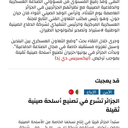
التقى وفد رفيع المستوى من مسؤولي الصناعة العسكرية
والدفاعية الصينية مع نظرائهم الجزائريين في الجزائر
العاصمة يوم الثلاثاء. وترأس الوفد الصيني اللواء فان جيان
جون، وهو رئيس مكتب التعاون الفني التابع للجنة
العسكرية المركزية والرئيس التنفيذي لشركة الدفاع الصينية
الوطنية لاستيراد وتصدير تكنولوجيا الطيران.
وجرى خلال اللقاء بحث “وضع التعاون العسكري بين البلدين
وسبل تعزيزه مستقبلا خاصة في مجال الصناعة الدفاعية”.
وبدأت الجزائر في يونيو/حزيران تصنيع أسلحة صينية ثقيلة
بموجب ترخيص.
(ليكسبريس دي زد)
قد يعجبك
الأمن
الإنتاج
الجزائر تشرع في تصنيع أسلحة صينية
ثقيلة
ستبدأ الجزائر قريبًا في إنتاج نسخها الخاصة من الأسلحة الصينية
بموجب ترخيص. وستقوم شركة إي سي إم كي، وهي شركة