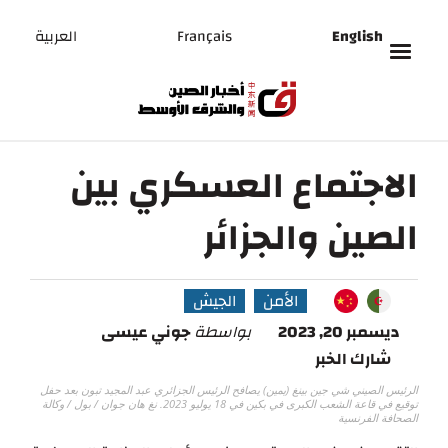
English
Français
العربية
الاجتماع العسكري بين
الصين والجزائر
الأمن
الجيش
ديسمبر 20, 2023
بواسطة
جوني عيسى
شارك الخبر
الرئيس الصيني شي جين بينغ (يمين) يصافح الرئيس الجزائري عبد المجيد تبون بعد حفل
توقيع في قاعة الشعب الكبرى في بكين في 18 يوليو 2023. نغ هان جوان / بول / وكالة
الصحافة الفرنسية