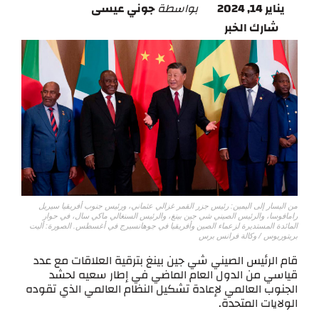
يناير 14, 2024
بواسطة
جوني عيسى
شارك الخبر
من اليسار إلى اليمين: رئيس جزر القمر غزالي عثماني، ورئيس جنوب أفريقيا سيريل
رامافوسا، والرئيس الصيني شي جين بينغ، والرئيس السنغالي ماكي سال، في حوار
المائدة المستديرة لزعماء الصين وأفريقيا في جوهانسبرج في أغسطس. الصورة: أليت
بريتوريوس / وكالة فرانس برس
قام الرئيس الصيني شي جين بينغ بترقية العلاقات مع عدد
قياسي من الدول العام الماضي في إطار سعيه لحشد
الجنوب العالمي لإعادة تشكيل النظام العالمي الذي تقوده
الولايات المتحدة.