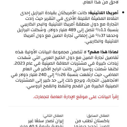
لاحق من هذا العام.
أمريكا اللاتينية:
كانت الأمريكتان بقيادة البرازيل إحدى
النقاط المضيئة القليلة الأخرى في التقرير حيث زادت
التجارة مع دول منطقة أمريكا اللاتينية والبحر الكاريبي
بنسبة 1.1٪ لتصل إلى 489 مليار دولار. وشكلت البرازيل
وحدها 37% من إجمالي تجارة الصين مع دول أمريكا
اللاتينية والكاريبي.
لماذا هذا مهم؟
لا تتضمن مجموعة البيانات الأولية هذه
تفاصيل تجارة الصين مع دول الخليج العربي التي شهدت
زيادات كبيرة في مشتريات الطاقة الصينية في عام 2023.
لكنها شملت روسيا التي كانت الرابح الأكبر في العام
الماضي، حيث ارتفعت بنسبة 26٪ إلى 240 مليار دولار في
الاتجاهين. التجارة، ويرجع ذلك إلى حد كبير إلى المشتريات
الصينية الكبيرة من الفحم والنفط والقمح الروسي.
إقرأ البيانات على موقع الإدارة العامة للجمارك.
المقال السابق:
المقال التالي:
باكستان تطلب من
إيران تصدر سلعًا غير
الصين تجديد ديونها
نفطية بقيمة 40.5 مليار