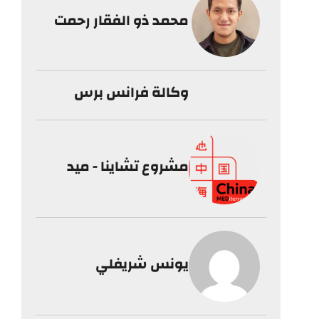
محمد ذو الفقار رحمت
وكالة فرانس برس
مشروع تشاينا - ميد
يونس شريفلي