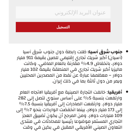
*
Email
جنوب شرق آسيا:
ظلت رابطة دول جنوب شرق آسيا
(آسيان) أكبر شريك تجاري إقليمي للصين بقيمة 911 مليار
دولار، بانخفاض 4.9% مقارنة بالعام الماضي. وكانت
ماليزيا أكبر شريك تجاري في المنطقة بقيمة 102 مليار
دولار – معظمها عبارة عن نفط من المصدرين المحليين
ويمر من دول ثالثة بما في ذلك إيران.
أفريقيا
: خالفت التجارة الصينية مع أفريقيا الاتجاه العام
وارتفعت بنسبة 5% على أساس سنوي لتصل إلى 282
مليار دولار. وارتفعت الصادرات إلى أفريقيا بنسبة 7.5%
إلى 173 مليار دولار، بينما انخفضت الواردات بنحو 7% إلى
109 مليارات دولار. ومن المرجح أن يكون تضييق العجز
التجاري المستمر موضوعا رئيسيا للمحادثات في منتدى
التعاون الصيني الأفريقي المقبل في بكين في وقت