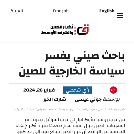
English
Français
العربية
باحث صيني يفسر
سياسة الخارجية للصين
رأي شخصي
فبراير 26, 2024
بواسطة
جوني عيسى
شارك الخبر
فان هونغدا أستاذ في معهد دراسات الشرق الأوسط بجامعة شنغهاي للدراسات الدولية
من حرب روسيا وأوكرانيا إلى حرب اسرائيل وغزة ، تم
استجواب الصين حول سبب عدم دفعها بقوة أكبر لإنهاء
الحروب. من الواضح أن دور الصين مبالغ فيه إلى حد كبير.