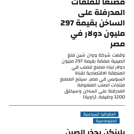
مصنعًا للملفات
المدرفلة على
الساخن بقيمة 297
مليون دولار في
مصر
وقعت شركة ووان شين فنغ
الصينية صفقة بقيمة 297 مليون
دولار لبناء مصنع للصلب في
المنطقة الاقتصادية لقناة
السويس في مصر. سينتج المصنع
منتجات الصلب الملفوفة
المدرفلة على الساخن وسيخلق
1200 وظيفة. (زاوية)
الجغرافيا السياسية
الدبلوماسية
بلينكن يحذر الصين