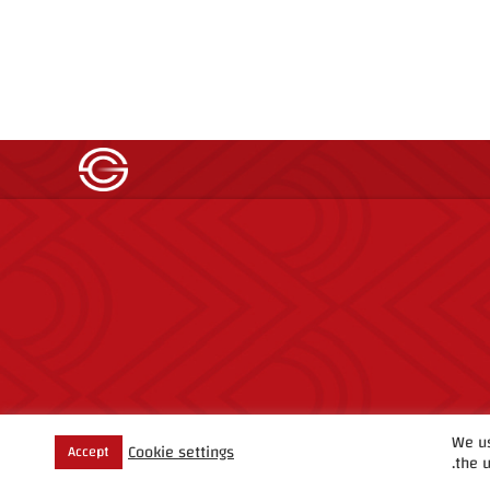
We us
Cookie settings
Accept
the u