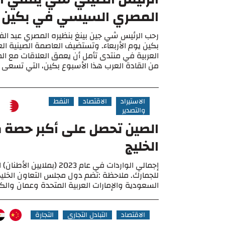
المصري السيسي في بكين
رحب الرئيس شي جين بينغ بنظيره المصري عبد ال
بكين يوم الأربعاء. وتستضيف العاصمة الصينية ا
العربية في منتدى تأمل أن يعمق العلاقات مع الم
من القادة العرب هذا الأسبوع بكين، التي تسعى إل
الاستيراد
الاقتصاد
النفط
والتصدير
الصين تحصل على أكبر حصة 
الخليج
إجمالي الواردات في عام 2023 (بمل
للجمارك. ملاحظة :تضم دول مجلس التعاون الخليج
السعودية والإمارات العربية المتحدة وعمان وال
الاقتصاد
التبادل التجاري
التجارة