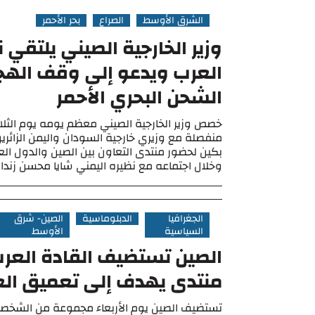
الشرق الأوسط
الصراع
بحر الأحمر
وزير الخارجية الصيني يلتقي ن
العرب ويدعو إلى وقف اله
الشحن البحري الأحمر
خصص وزير الخارجية الصيني معظم يومه يوم الثلاثا
منفصلة مع وزيري خارجية السودان واليمن الزائرين
بكين لحضور منتدى التعاون بين الصين والدول العر
وخلال اجتماعه مع نظيره اليمني شايا محسن زنداني
الجغرافيا
الدبلوماسية
الصين- شرق
السياسية
الأوسط
الصين تستضيف القادة العر
منتدى يهدف إلى تعميق الع
تستضيف الصين يوم الأربعاء مجموعة من الشخصي