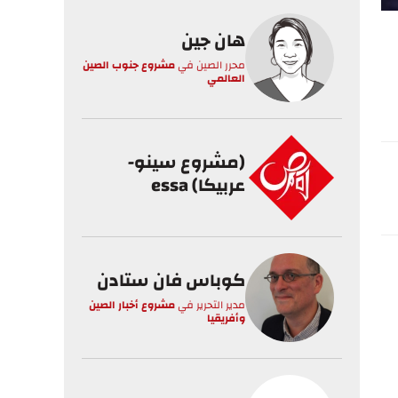
هان جين
محرر الصين
في
مشروع جنوب الصين
العالمي
(مشروع سينو-
عربيكا) essa
كوباس فان ستادن
مدير التحرير
في
مشروع أخبار الصين
وأفريقيا