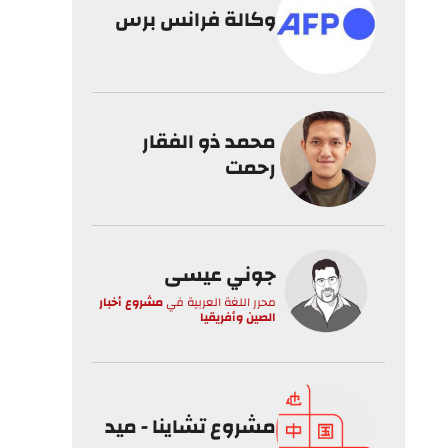
وكالة فرانس برس
محمد ذو الفقار
رحمت
جوني عيسى
محرر اللغة العربية
في
مشروع أخبار
الصين وأفريقيا
مشروع تشاينا - ميد