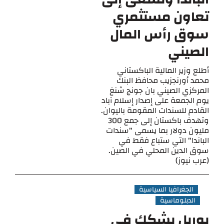
تعاون مستثمري
سوق رأس المال
الصيني
أطلع وزير المالية الباكستاني
محمد أورنجزيب محافظ البنك
المركزي الصيني بان جونج شنغ
يوم الجمعة على إصدار إسلام آباد
القادم للسندات المقومة باليوان.
وتهدف باكستان إلى جمع 300
مليون دولار بما يسمى "سندات
الباندا" التي ستباع فقط في
سوق الدين المحلي في الصين.
(عرب نيوز)
الجغرافيا السياسية
الدبلوماسية
بوريل يشكك في