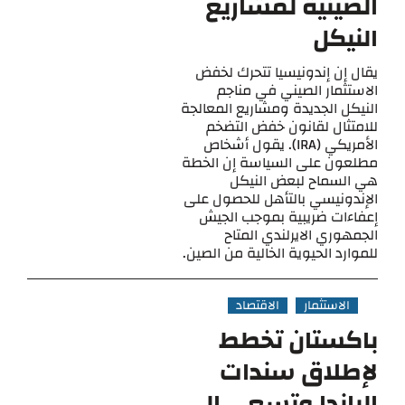
الصينية لمشاريع
النيكل
يقال إن إندونيسيا تتحرك لخفض
الاستثمار الصيني في مناجم
النيكل الجديدة ومشاريع المعالجة
للامتثال لقانون خفض التضخم
الأمريكي (IRA). يقول أشخاص
مطلعون على السياسة إن الخطة
هي السماح لبعض النيكل
الإندونيسي بالتأهل للحصول على
إعفاءات ضريبية بموجب الجيش
الجمهوري الايرلندي المتاح
للموارد الحيوية الخالية من الصين.
الاستثمار
الاقتصاد
باكستان تخطط
لإطلاق سندات
الباندا وتسعى إلى