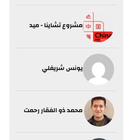
مشروع تشاينا - ميد
يونس شريفلي
محمد ذو الفقار رحمت