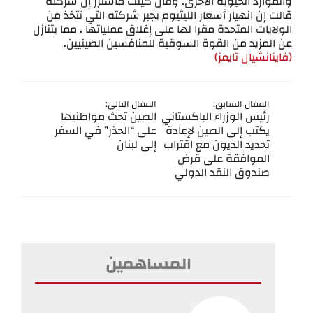
والموارد الحيوية الأخرى. وقال كينت ماسترز إن شركته
قالت إن انهيار أسعار الليثيوم يجبر شركته التي تتخذ من
الولايات المتحدة مقرا لها على إغلاق عملياتها ، مما يتنازل
عن المزيد من القوة السوقية للمنافسين الصينيين.
(فاينانشيال تايمز)
المقال السابق:
المقال التالي:
رئيس الوزراء الباكستاني
الصين تحث مواطنيها
يكتب إلى الصين لإعادة
على “الحذر” في السفر
تحديد الديون مع اقتراب
إلى لبنان
الموافقة على قرض
صندوق النقد الدولي
المساهمين