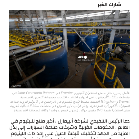
شارك الخبر
عامل يسير داخل مصنع استخراج الليثيوم Eramine في Salar Centenario Ratones في
مقاطعة سالتا ، الأرجنتين ، في 4 يوليو 2024. - افتتحت مجموعة التعدين الفرنسية
Eramet و Tsingshan الصينية مصنعا لإنتاج الليثيوم في الأرجنتين في 3 يوليو لتزويد صناعة
السيارات الكهربائية المزدهرة. وقال إراميت إن الموقع في مقاطعة سالتا الشمالية الغربية
يمثل استثمارا بقيمة 870 مليون دولار. (تصوير لويس روبايو / وكالة الصحافة الفرنسية)
دعا الرئيس التنفيذي لشركة ألبيمارل ، أكبر منتج للليثيوم في
العالم ، الحكومات الغربية وشركات صناعة السيارات إلى بذل
المزيد من الجهد لتخفيف قبضة الصين على إمدادات الليثيوم