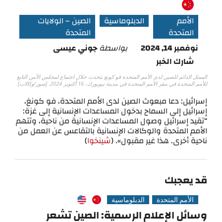
الأمم
الدبلوماسية
الصين – الولايات
المتحدة
المتحدة
نوفمبر 14, 2024
بواسطة
جوني عيسى
شارك الخبر
الممثل الدائم للصين لدى الأمم المتحدة فو كونغ يتحدث خلال اجتماع لمجلس الأمن التابع
للأمم المتحدة في مقر الأمم المتحدة في مدينة نيويورك، 16 أكتوبر 2024. [صور/وكالات]
إسرائيل: دعا مبعوث الصين لدى الأمم المتحدة، فو كونغ،
إسرائيل إلى السماح بدخول المساعدات الإنسانية إلى غزة:
“تقيد إسرائيل وصول المساعدات الإنسانية من ناحية، وتتهم
الأمم المتحدة والوكالات الإنسانية بالتقاعس عن العمل من
ناحية أخرى. هذا غير مقبول». (
شينخوا
)
قد يعجبك
الأمم المتحدة
الدبلوماسية
وسائل الإعلام الرسمية: الصين تشعر