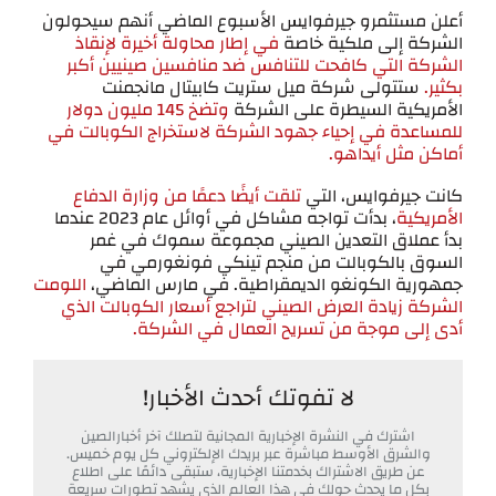
أعلن مستثمرو جيرفوايس الأسبوع الماضي أنهم سيحولون
الشركة إلى ملكية خاصة
في إطار محاولة أخيرة لإنقاذ
الشركة التي كافحت للتنافس ضد منافسين صينيين أكبر
بكثير.
ستتولى شركة ميل ستريت كابيتال مانجمنت
الأمريكية السيطرة على الشركة
وتضخ 145 مليون دولار
للمساعدة في إحياء جهود الشركة لاستخراج الكوبالت في
أماكن مثل أيداهو.
كانت جيرفوايس، التي
تلقت أيضًا دعمًا من وزارة الدفاع
الأمريكية
، بدأت تواجه مشاكل في أوائل عام 2023 عندما
بدأ عملاق التعدين الصيني مجموعة سموك في غمر
السوق بالكوبالت من منجم تينكي فونغورمي في
جمهورية الكونغو الديمقراطية. في مارس الماضي،
اللومت
الشركة زيادة العرض الصيني لتراجع أسعار الكوبالت الذي
أدى إلى موجة من تسريح العمال في الشركة.
لا تفوتك أحدث الأخبار!
اشترك في النشرة الإخبارية المجانية لتصلك آخر أخبارالصين
والشرق الأوسط مباشرة عبر بريدك الإلكتروني كل يوم خميس.
عن طريق الاشتراك بخدمتنا الإخبارية، ستبقى دائمًا على اطلاع
بكل ما يحدث حولك في هذا العالم الذي يشهد تطورات سريعة