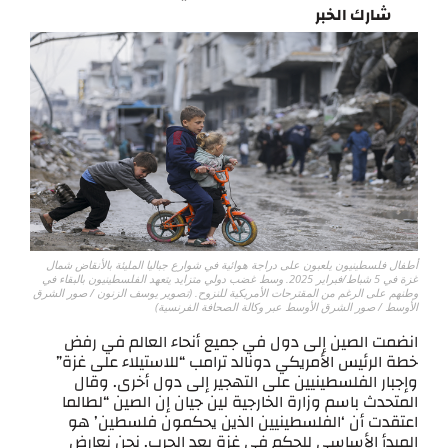
شارك الخبر
أطفال فلسطينيون يلعبون على دراجة هوائية في شوارع جباليا المليئة بالأنقاض شمال
غزة في 5 شباط/فبراير 2025. وسط غضب دولي متزايد يتعهد الفلسطينيون بالبقاء في
وطنهم على الرغم من المقترحات الأمريكية للنزوح. (تصوير يوسف الزنون / صور الشرق
الأوسط / صور الشرق الأوسط عبر وكالة الصحافة الفرنسية)
انضمت الصين إلى دول في جميع أنحاء العالم في رفض
خطة الرئيس الأمريكي دونالد ترامب “للاستيلاء على غزة”
وإجبار الفلسطينيين على التهجير إلى دول أخرى. وقال
المتحدث باسم وزارة الخارجية لين جيان إن الصين “لطالما
اعتقدت أن ‘الفلسطينيين الذين يحكمون فلسطين’ هو
المبدأ الأساسي للحكم في غزة بعد الحرب. نحن نعارض