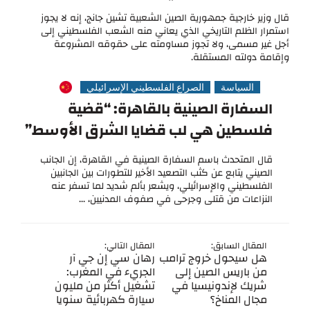
قال وزير خارجية جمهورية الصين الشعبية تشين جانج، إنه لا يجوز
استمرار الظلم التاريخي الذي يعاني منه الشعب الفلسطيني إلى
أجل غير مسمى، ولا تجوز مساومته على حقوقه المشروعة
وإقامة دولته المستقلة.
السياسة
الصراع الفلسطيني الإسرائيلي
السفارة الصينية بالقاهرة: “قضية
فلسطين هي لب قضايا الشرق الأوسط”
قال المتحدث باسم السفارة الصينية في القاهرة، إن الجانب
الصيني يتابع عن كثب التصعيد الأخير للتطورات بين الجانبين
الفلسطيني والإسرائيلي، ويشعر بألم شديد لما تسفر عنه
النزاعات من قتلى وجرحى في صفوف المدنيين، ...
المقال السابق:
المقال التالي:
هل سيحول خروج ترامب
رهان سي إن جي آر
من باريس الصين إلى
الجريء في المغرب:
شريك لإندونيسيا في
تشغيل أكثر من مليون
مجال المناخ؟
سيارة كهربائية سنويا