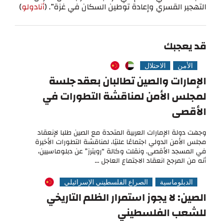
التهجير القسري وإعادة توطين السكان في غزة”. (
أنادولو
)
قد يعجبك
الأمن
الاحتلال
الإمارات والصين تطالبان بعقد جلسة
لمجلس الأمن لمناقشة التطورات في
الأقصى
وجهت دولة الإمارات العربية المتحدة مع الصين طلبا لإنعقاد
مجلس الأمن الدولي اجتماعًا علنيًا، لمناقشة التطورات الأخيرة
في المسجد الأقصى. ونقلت وكالة “رويترز” عن دبلوماسيين،
أنه من المرجح انعقاد الاجتماع العاجل ...
الدبلوماسية
الصراع الفلسطيني الإسرائيلي
الصين: لا يجوز استمرار الظلم التاريخي
للشعب الفلسطيني