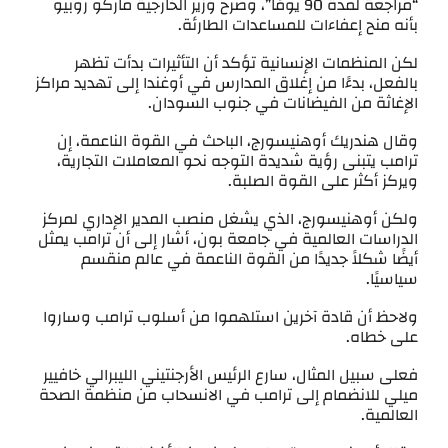
“مراجعة لمدة 90 يومًا”، وصرح وزير الخارجية ماركو روبيو
بأنه منح إعفاءات للمساعدات الطارئة.
لكن المنظمات الإنسانية تؤكد أن التأثيرات بدأت تظهر
بالفعل، بدءًا من إغلاق المدارس في أوغندا إلى تهديد مراكز
الإغاثة من الفيضانات في جنوب السودان.
وقال هندريك أوهنيسورج، الباحث في القوة الناعمة، إن
ترامب يتبنى رؤية شديدة التوجه نحو المعاملات التجارية،
ويركز أكثر على القوة الصلبة.
ولكن أوهنيسورج، الذي يشغل منصب المدير الإداري لمركز
الدراسات العالمية في جامعة بون، أشار إلى أن ترامب يمثل
أيضًا شكلاً جديدًا من القوة الناعمة في عالم منقسم
سياسيًا.
ولاحظ أن قادة آخرين استلهموا من أسلوب ترامب وساروا
على خطاه.
فعلى سبيل المثال، سارع الرئيس الأرجنتيني الليبرالي خافيير
ميلي للانضمام إلى ترامب في الانسحاب من منظمة الصحة
العالمية.