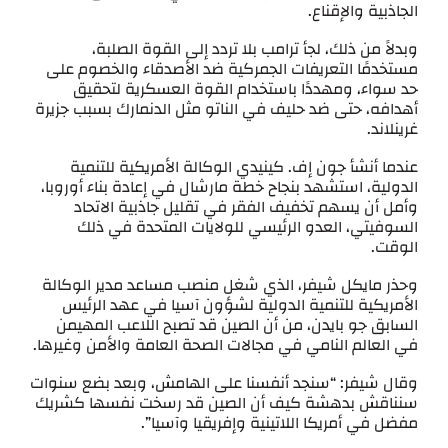
الجاذبية والإقناع.
وبدلاً من ذلك، لجأ ترامب بلا تردد إلى القوة الصلبة،
مستخدمًا التعريفات الجمركية ضد الأصدقاء والخصوم على
حد سواء، ومهددًا باستخدام القوة العسكرية لتحقيق
أهدافه، حتى ضد حليف في الناتو مثل الدنمارك بسبب جزيرة
غرينلاند.
عندما أنشأ جون إف. كينيدي الوكالة الأمريكية للتنمية
الدولية، استشهد بنجاح خطة مارشال في إعادة بناء أوروبا،
وأمل أن يسهم تخفيف الفقر في تقليل جاذبية الاتحاد
السوفيتي، العدو الرئيسي للولايات المتحدة في ذلك
الوقت.
وحذر مايكل شيفر، الذي شغل منصب مساعد مدير الوكالة
الأمريكية للتنمية الدولية لشؤون آسيا في عهد الرئيس
السابق جو بايدن، من أن الصين قد تصبح اللاعب المهيمن
في العالم النامي في مجالات الصحة العامة والأمن وغيرها.
وقال شيفر: “سنجد أنفسنا على الهامش، وبعد بضع سنوات
سنناقش بدهشة كيف أن الصين قد رسخت نفسها كشريك
مفضل في أمريكا اللاتينية وإفريقيا وآسيا”.