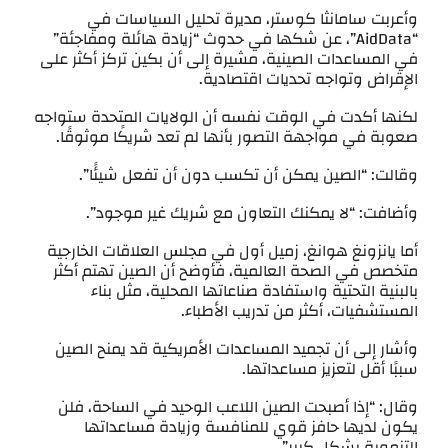
وأعربت سامانثا كوستر، مديرة تحليل السياسات في
“AidData”، عن شكها في حدوث “زيادة هائلة ومفاجئة”
في المساعدات الصينية، مشيرة إلى أن بكين تركز أكثر على
الإقراض وتواجه تحديات اقتصادية.
لكنها أكدت في الوقت نفسه أن الولايات المتحدة ستواجه
صعوبة في مواجهة التصور بأنها لم تعد شريكًا موثوقًا.
وقالت: “الصين يمكن أن تكسب دون أن تفعل شيئًا”.
وأضافت: “لا يمكنك التعاون مع شريك غير موجود”.
أما يانزونغ هوانغ، زميل أول في مجلس العلاقات الخارجية
متخصص في الصحة العالمية، فأوضح أن الصين تهتم أكثر
بالبنية التحتية واستفادة صناعاتها المحلية، مثل بناء
المستشفيات، أكثر من تدريب الأطباء.
وأشار إلى أن تجميد المساعدات الأمريكية قد يمنح الصين
سببًا أقل لتعزيز مساعداتها.
وقال: “إذا أصبحت الصين اللاعب الوحيد في الساحة، فلن
يكون لديها حافز قوي للمنافسة وزيادة مساعداتها
التنموية بشكل كبير”.