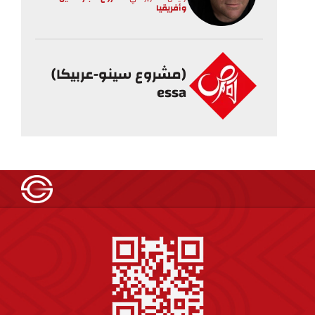
وأفريقيا
(مشروع سينو-عربيكا)
essa