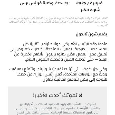
فبراير 12, 2025
بواسطة
وكالة فرانس برس
شارك الخبر
لافتات لوكالة الوكالة الإنسانية التابعة للحكومة الأميركية (USAID) على حاوية شحن بجانب
دراجة ثلاثية العجلات في مانيلا في 4 فبراير/شباط 2025. مربى ستا روزا / وكالة الصحافة
الفرنسية
بقلم شون تاندون
عندما جمّد الرئيس الأمريكي دونالد ترامب تقريبًا كل
المساعدات الخارجية للولايات المتحدة، اضطرت كمبوديا إلى
تعليق عمل العمال الذين كانوا يزيلون الألغام الخطرة من
البلاد — حتى تدخلت الصين وقدمت التمويل اللازم.
وفي جزر كوك، التي ترتبط تقليديًا بنيوزيلندا وتتمتع بعلاقات
ودية مع الولايات المتحدة، أعلن رئيس الوزراء عن خطط
للتوجه إلى بكين لتوقيع اتفاقية تعاون.
لا تفوتك أحدث الأخبار!
اشترك في النشرة الإخبارية المجانية لتصلك آخر أخبارالصين
والشرق الأوسط مباشرة عبر بريدك الإلكتروني كل يوم خميس.
عن طريق الاشتراك بخدمتنا الإخبارية، ستبقى دائمًا على اطلاع