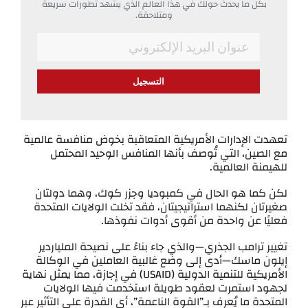
بكل ما يحدث حولك في هذا العالم الذي يشهد تطورات سريعة
ومتلاحقة.
*
Email
تعهدت الإدارات الأمريكية المتعاقبة بخوض منافسة عالمية
مع الصين، التي تُوصف بأنها المنافس الوحيد المحتمل
للهيمنة العالمية.
لكن كما هو الحال في كمبوديا وجزر كوك، وهما دولتان
صغيرتان لكنهما استراتيجيتان، فقد تخلت الولايات المتحدة
فعليًا عن واحدة من أقوى أدوات نفوذها.
تغيير ترامب الجذري—والذي جاء بناءً على نصيحة الملياردير
إيلون ماسك—أدى إلى وضع غالبية العاملين في الوكالة
الأمريكية للتنمية الدولية (USAID) في إجازة، مما يمثل نهاية
لجهود استمرت لعقود طويلة استخدمت فيها الولايات
المتحدة ما يُعرف بـ”القوة الناعمة”، أي القدرة على التأثير عبر