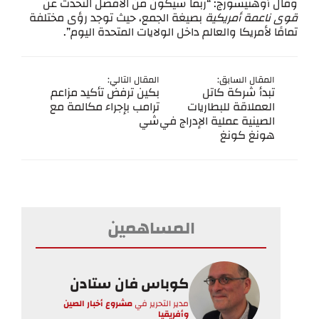
وقال أوهنيسورج: “ربما سيكون من الأفضل التحدث عن
قوى ناعمة أمريكية
بصيغة الجمع، حيث توجد رؤى مختلفة
تمامًا لأمريكا والعالم داخل الولايات المتحدة اليوم”.
المقال السابق:
المقال التالي:
تبدأ شركة كاتل
بكين ترفض تأكيد مزاعم
العملاقة للبطاريات
ترامب بإجراء مكالمة مع
الصينية عملية الإدراج في
شي
هونغ كونغ
المساهمين
كوباس فان ستادن
مدير التحرير
في
مشروع أخبار الصين
وأفريقيا