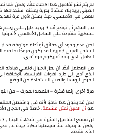
لم يتم نشر تفاصيل هذا الادعاء علنًا، ولكن كما تم
الصيني يريد بناء منشأة بحرية يمكنه استخدامها ك
للعمل في الأطلسي، حيث يمكن لأول مرة تهديد ا
من المهم أن نوضح أنه لا يوجد دليل علني يدعم ه
عسكرية منفردة على الساحل الأطلسي لأفريقيا
لكن عدم وجود أي حقائق أو أدلة موثوقة قد لا 
الساحل الغربي لأفريقيا قد يكون مزعجًا بما فيه
العامل الذي ينقذ أفريكوم مرة أخرى.
من المحتمل أيضًا أن يعزز الجنرال لانغلي قيادته
الذي أدى إلى طرد القوات الفرنسية، بالإضافة إل
الفرص لروسيا والصين للاستفادة من الوضع.
مرة أخرى، إنها فكرة – التهديد المدرك – من الت
لكن قد يكون هذا كافيًا لأنه في واشنطن المقسم
هو
أن الصين تمثل مشكلة
، خاصة في المجال الأم
لن نسمع التفاصيل المثيرة في شهادة الجنرال ل
ولكن ما يقوله علنًا سيعطينا فكرة جيدة عن مد
الذي ينقذه.