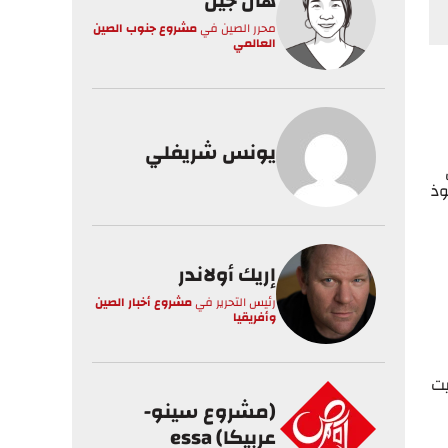
هان جين
محرر الصين
في
مشروع جنوب الصين
العالمي
يونس شريفلي
ذ
إريك أولاندر
رئيس التحرير
في
مشروع أخبار الصين
وأفريقيا
يت
(مشروع سينو-
عربيكا) essa