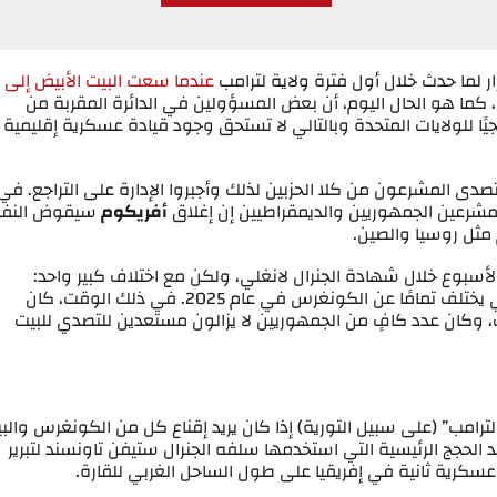
ر لما حدث خلال أول فترة ولاية لترامب
عندما سعت البيت الأبيض إلى
، كما هو الحال اليوم، أن بعض المسؤولين في الدائرة المقربة من
يجيًا للولايات المتحدة وبالتالي لا تستحق وجود قيادة عسكرية إقليمية
صدى المشرعون من كلا الحزبين لذلك وأجبروا الإدارة على التراجع. في
لمشرعين الجمهوريين والديمقراطيين إن إغلاق
أفريكوم
سيقوض النفو
 مثل روسيا والصين.
أسبوع خلال شهادة الجنرال لانغلي، ولكن مع اختلاف كبير واحد:
الكونغرس في أواخر العشرينات من القرن الماضي يختلف تمامًا عن الكونغرس في عام 2025. في ذلك الوقت، كان
 وكان عدد كافٍ من الجمهوريين لا يزالون مستعدين للتصدي للبيت
لترامب” (على سبيل التورية) إذا كان يريد إقناع كل من الكونغرس والب
د الحجج الرئيسية التي استخدمها سلفه الجنرال ستيفن تاونسند لتبرير
عسكرية ثانية في إفريقيا على طول الساحل الغربي للقارة.