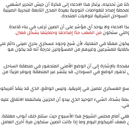
كنا من تحديده، يرتكز هذا الادعاء إلى فكرة أن جيش التحرير الشعبي
محطة إمداد للغواصات النووية بعيدة المدى التابعة للبحرية الصينية
لسواحل الشرقية للولايات المتحدة.
ذا الادعاء ولا يوجد أي مؤشر على أن الصين ترغب في بناء قاعدة
 والتي ستكون
من الصعب جدًا إمدادها وحمايتها بشكل فعال.
يكون مهمًا في النهاية، لأن شبح وجود عسكري بحري صيني دائم على
 الكفاية للمشرعين وغيرهم من المسؤولين لدرجة أنه قد يكون هو
 المهددة بالإشارة إلى أن الوضع الأمني المتدهور في منطقة الساحل،
ى تدهور الوضع في السودان، قد ينتشر عبر المنطقة ويوفر مزيدًا من
وسع العسكري للصين في إفريقيا، وليس الواقع، الذي قد ينقذ أفريكوم
ة بشدة، الشيء الوحيد الذي يبدو أن الحزبين يمكنهما الاتفاق عليه
ني.
انغلي أمام مجلس الشيوخ هذا الأسبوع حيث ستتم خلف أبواب مغلقة.
ى ضعف أفريكوم اليوم وما إذا كانت الصين ستكون مرة أخرى العامل