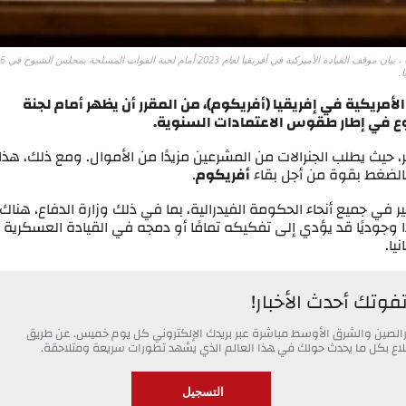
ألقى صورة ملف الجنرال مايكل لانغلي ، قائد القيادة الأميركية في إفريقيا ، بيان موقف 
لأمريكية في إفريقيا (أفريكوم)، من المقرر أن يظهر أمام لجنة
ع في إطار طقوس الاعتمادات السنوية.
ر، حيث يطلب الجنرالات من المشرعين مزيدًا من الأموال. ومع ذلك، هذا
بالضغط بقوة من أجل بقاء
أفريكوم
.
ر في جميع أنحاء الحكومة الفيدرالية، بما في ذلك وزارة الدفاع، هناك
وجوديًا قد يؤدي إلى تفكيكه تمامًا أو دمجه في القيادة العسكرية
يا.
تفوتك أحدث الأخبار!
خبارالصين والشرق الأوسط مباشرة عبر بريدك الإلكتروني كل يوم خميس. عن طريق
 اطلاع بكل ما يحدث حولك في هذا العالم الذي يشهد تطورات سريعة ومتلاحقة.