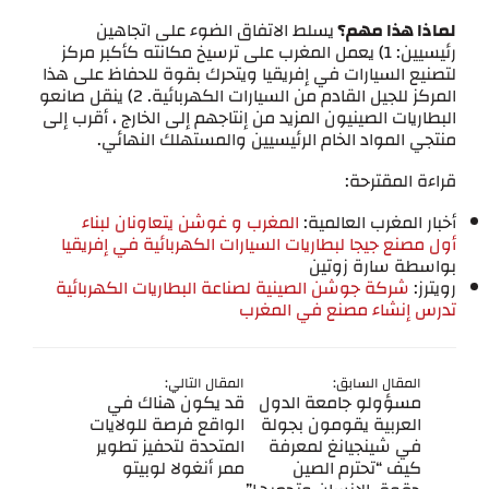
لماذا هذا مهم؟
يسلط الاتفاق الضوء على اتجاهين
رئيسيين: 1) يعمل المغرب على ترسيخ مكانته كأكبر مركز
لتصنيع السيارات في إفريقيا ويتحرك بقوة للحفاظ على هذا
المركز للجيل القادم من السيارات الكهربائية. 2) ينقل صانعو
البطاريات الصينيون المزيد من إنتاجهم إلى الخارج ، أقرب إلى
منتجي المواد الخام الرئيسيين والمستهلك النهائي.
قراءة المقترحة:
أخبار المغرب العالمية:
المغرب و غوشن يتعاونان لبناء
أول مصنع جيجا لبطاريات السيارات الكهربائية في إفريقيا
بواسطة سارة زوتين
رويترز:
شركة جوشن الصينية لصناعة البطاريات الكهربائية
تدرس إنشاء مصنع في المغرب
المقال السابق:
المقال التالي:
مسؤولو جامعة الدول
قد يكون هناك في
العربية يقومون بجولة
الواقع فرصة للولايات
في شينجيانغ لمعرفة
المتحدة لتحفيز تطوير
كيف “تحترم الصين
ممر أنغولا لوبيتو