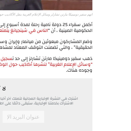
اتهم سفير دومينيكا مارتن تشارلز وسائل الإعلام الغربية بنقل الأكاذيب
أكمل سفراء 25 دولة نامية رحلة لمدة أ
الحكومية الصينية ، أن “
الناس في شينجيانغ يتمتع
وضم المشاركون مبعوثين من ميانمار وإيران وسا
الحقيقية” ، والتي تضمنت التوقف المعتاد لمشا
ذهب سفير دومينيكا مارتن تشارلز إلى حد ت
سجيل ش
“وسائل الإعلام الغربية” لنشرها أكاذيب حول الو
وجوده هناك.
لا 
اشترك في النشرة الإخبارية المجانية لتصلك آخر أ
الاشتراك بخدمتنا الإخبارية، ستبقى دائمًا على
*
Email