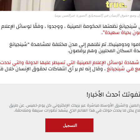
 حول وضع حقوق الإنسان في إكسينجيانغ. الصورة عبرالصين يوميا
سبوع إلى شينجيانغ نظمتها الحكومة الصينية ، ووجدوا ، وفقًا لوسائل الإعلام
ون بحياة سعيدة”.
موا ودومينيكا. تم نقلهم إلى مدن مختلفة لمشاهدة “شينجيانغ
هدة السكان المحليين وهم يرقصون.
هادة لوسائل الإعلام الصينية التي تسيطر عليها الدولة والتي نددت ب
ضع في شينجيانغ
، وقال إنه لم ير أي انتهاكات لحقوق الإنسان خلال فت
تفوتك أحدث الأخبار!
خبارالصين والشرق الأوسط مباشرة عبر بريدك الإلكتروني كل يوم خميس. عن طريق
 اطلاع بكل ما يحدث حولك في هذا العالم الذي يشهد تطورات سريعة ومتلاحقة.