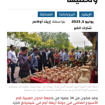
الإيغور
البروباجاندا
الصحافة
...
يونيو 5, 2023
بواسطة
إريك أولاندر
شارك الخبر
أعضاء وفد جامعة الدول العربية الذي شارك مؤخرًا في جولة صينية منظمة في شينجيانغ
يتصفحون الهدايا التذكارية في مدينة كاشغر القديمة. الصورة عبر شينخوا.
وفد مكون من 34 عضوا من ج
امعة الدول العربية قام
الأسبوع الماضي في جولة أربعة أيام في شينجيانغ
كجزء