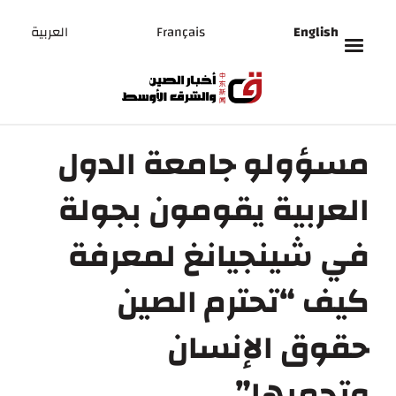
English
Français
العربية
مسؤولو جامعة الدول
العربية يقومون بجولة
في شينجيانغ لمعرفة
كيف “تحترم الصين
حقوق الإنسان
وتحميها”