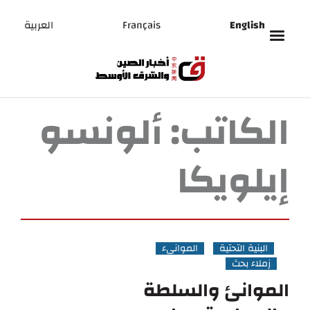
English
Français
العربية
الكاتب:
ألونسو
إيلويكا
البنية التحتية
الموانيء
زملاء بحث
الموانئ والسلطة