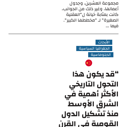
مجموعة العشرين، وجدول
أعمالها، وغير ذلك من الجوانب،
كانت بمثابة خيانة ل"العقلية
الصغيرة" لـ "مخططها الكبير".
فيما ...
الأبحاث
الجغرافيا السياسية
الدبلوماسية
“قد يكون هذا
التحول التاريخي
الأكثر أهمية في
الشرق الأوسط
منذ تشكيل الدول
القومية في القرن