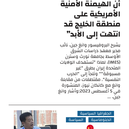
أن الهيمنة الأمنية
الأمريكية على
منطقة الخليج قد
انتهت إلى الأبد”
يشرح البروفيسور وانغ جين، نائب
مدير معهد دراسات الشرق
الأوسط بجامعة نورث وسترن
(IMES)، لماذا "تستهدف الولايات
المتحدة إيران بطرق "غير
مسبوقة"" وتلجأ إلى "الحرب
النفسية". مقتطفات من مقابلة
وانغ مع كانكان نيوز، المنشورة
في 5 أغسطس 2023:وأشار وانغ
جين، ...
الجغرافيا السياسية
الدبلوماسية
السياسة