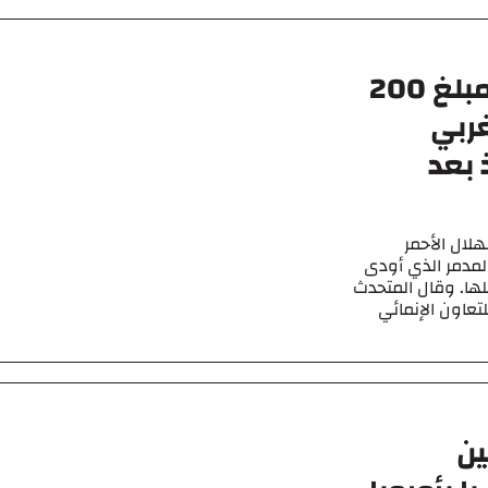
تبرع الصليب الأحمر الصيني بمبلغ 200
غربي
 بعد
غ 200 ألف دولار للهلال الأحمر
المدمر الذي أودى
قرى بأكملها. وقال المتحدث
لتعاون الإنمائي
ين