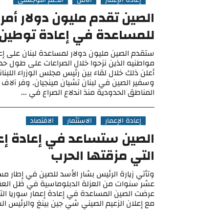
إعادة الإعمار
الأمن
الدعم اللوجستي
الصين تقدم مليون دولار أمري
للمساعدة في إعادة توطين ا
ستقدم الصين مليون دولار لمساعدة لبنان على إ
مواطنيه الذين نزحوا خلال الصراعات على طول حد
أعلن ذلك خلال لقاء بين رئيس مجلس الوزراء اللبن
وسفير الصين في لبنان تشيان مينجيان. وفر آلاف ال
المناطق الحدودية منذ اندلاع الصراع في ...
إعادة الإعمار
الاستثمار
الاقتصاد
الصين ستساعد في إعادة إع
التي مزقتها الحرب
وتأتي زيارة الرئيس بشار الأسد للصين في إطار م
عشر سنوات من العزلة الدبلوماسية في ظل العقو
عرضت الصين المساعدة في إعادة إعمار سوريا الت
مع إعلان الزعيم الصيني شي جين بينغ والرئيس الس