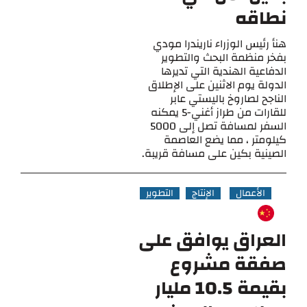
نطاقه
هنأ رئيس الوزراء ناريندرا مودي
بفخر منظمة البحث والتطوير
الدفاعية الهندية التي تديرها
الدولة يوم الاثنين على الإطلاق
الناجح لصاروخ باليستي عابر
للقارات من طراز أغني-5 يمكنه
السفر لمسافة تصل إلى 5000
كيلومتر ، مما يضع العاصمة
الصينية بكين على مسافة قريبة.
الأعمال
الإنتاج
التطوير
العراق يوافق على
صفقة مشروع
بقيمة 10.5 مليار