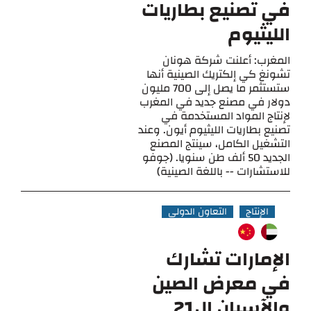
في تصنيع بطاريات
الليثيوم
المغرب: أعلنت شركة هونان
تشونغ كي إلكتريك الصينية أنها
ستستثمر ما يصل إلى 700 مليون
دولار في مصنع جديد في المغرب
لإنتاج المواد المستخدمة في
تصنيع بطاريات الليثيوم أيون. وعند
التشغيل الكامل، سينتج المصنع
الجديد 50 ألف طن سنويا. (جوفو
للاستشارات -- باللغة الصينية)
الإنتاج
التعاون الدولي
الإمارات تشارك
في معرض الصين
والآسيان ال21