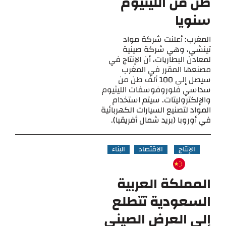
طن من الليثيوم
سنويا
المغرب: أعلنت شركة مواد
تينشي، وهي شركة صينية
لمعادن البطاريات، أن الإنتاج في
مصنعها المقرر في المغرب
سيصل إلى 100 ألف طن من
سداسي فلوروفوسفات الليثيوم
والإلكتروليتات. سيتم استخدام
المواد لتصنيع السيارات الكهربائية
في أوروبا (بريد شمال أفريقيا).
الإنتاج
الاقتصاد
البناء
المملكة العربية
السعودية تتطلع
إلى العرض الصيني