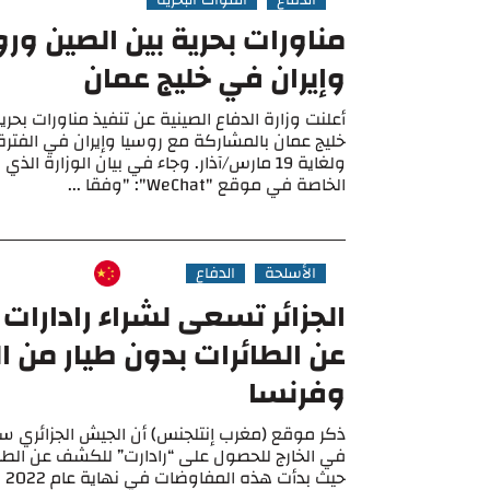
الدفاع
القوات البحرية
مناورات بحرية بين الصين ور
وإيران في خليج عمان
أعلنت وزارة الدفاع الصينية عن تنفيذ مناورات بح
ولغاية 19 مارس/آذار. وجاء في بيان الوزارة ا
الخاصة في موقع "WeChat": "وفقا ...
الأسلحة
الدفاع
الجزائر تسعى لشراء رادارا
عن الطائرات بدون طيار من ا
وفرنسا
ذكر موقع (مغرب إنتلجنس) أن الجيش الجزائري س
في الخارج للحصول على “رادارت” للكشف عن الطائ
حيث