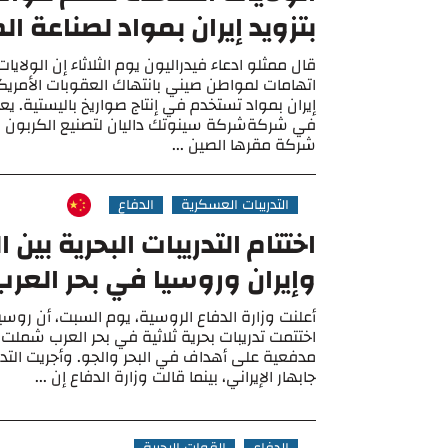
بتزويد إيران بمواد لصناعة ال
قال ممثلو ادعاء فيدراليون يوم الثلاثاء إن الولا
اتهامات لمواطن صيني بانتهاك العقوبات الأمريكي
إيران بمواد تستخدم في إنتاج صواريخ باليستية. ي
في شركةشركة سينوتك داليان لتصنيع الكربون و
شركة مقرها الصين ...
التدريبات العسكرية
الدفاع
اختتام التدريبات البحرية بين 
وإيران وروسيا في بحر العرب
أعلنت وزارة الدفاع الروسية، يوم السبت، أن روسيا
اختتمت تدريبات بحرية ثلاثية في بحر العرب شملت 
مدفعية على أهداف في البحر والجو. وأجريت التدري
جابهار الإيراني، بينما قالت وزارة الدفاع إن ...