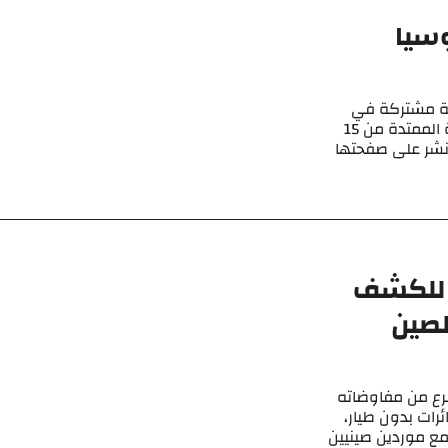
وسيا
رية مشتركة في
خليج عمان بالمشاركة مع روسيا وإيران في الفترة الممتدة من 15
لذي نشر على صفحتها
ت للكشف
لصين
رع من مفاوضاته
رات بدون طيار،
 بدأت هذه المفاوضات في نهاية عام 2022 مع موردين صينيين