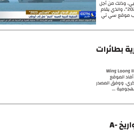
ظبي، وذلك من أجل
المشاركة في معرِض الدفاع البحري "نافدكس 2023"، والذي يقام
2 من الشهر، بحسب موقع سي تي
ية بطائرات
ظهرت 3 طائرات بدون طيار صينية الصنع من طراز Wing Loong II
أفاد الموقع
كري. ووفق المصدر
لهجومية ...
السعودية تستعد لشراء صواريخ A-