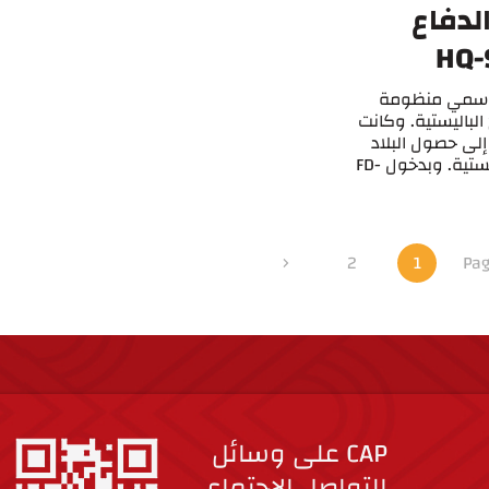
لدفاع
 رسمي منظومة
خ الباليستية. وكانت
لى حصول البلاد
على نظام صاروخي يستطيع اعتراض الصواريخ البالستية. وبدخول FD-
2
1
Pag
CAP على وسائل
التواصل الاجتماعي