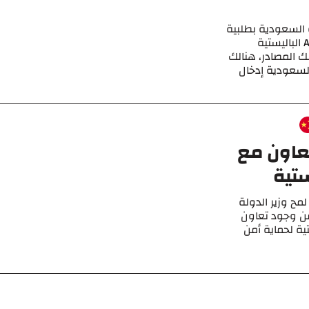
 السعودية بطلبية
كبيرة أخرى مع الصين للحصول على صواريخ A-300 الباليستية
ك المصادر، هنالك
السعودية إدخال
تعاون مع
ستية
ح وزير الدولة
عن وجود تعاون
ة لحماية أمن