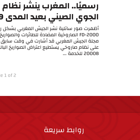
رسميًا.. المغرب ينشر نظام ا
الجوي الصيني بعيد المدى HQ-9
أظهرت صور ساتلية نشر الجيش المغربي بشكل
FD-2000 الصاروخية المضادة للطائرات والصواري
مجلة الجيش المغربي قد أشارت في وقت سابق إ
2000B للخدمة ...
e 1 of 2
روابط سريعة