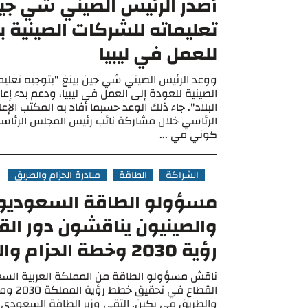
أصدر الرئيس الصيني شي جين
تعليماته للشركات الصينية ب
للعمل في ليبيا
ووعد الرئيس الصيني شي جين بينغ "بتوجيه تعليم
الصينية للعودة إلى العمل في ليبيا، ودعم بدء إعا
البلاد". جاء ذلك الوعد حسبما أفاد به المكتب ال
الرئاسي خلال مشاركة نائب رئيس المجلس الرئا
كوني في ...
الشراكة
الطاقة
مبادرة الحزام والطريق
مسؤولو الطاقة السعوديو
والصينيون يناقشون دور ال
رؤية 2030 وخطة الحزام والطريق
ناقش مسؤولو الطاقة من المملكة العربية السع
القطاع في تحق
والطريق في بكين. التقى وزير الطاقة السعودي الأ