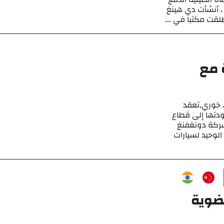
 ، أنشأت دي هينغ
 مع
. خوري,تعقد
دتها إلى قطاع
شركة دونغفنغ
لوحيد لسيارات
عضوية