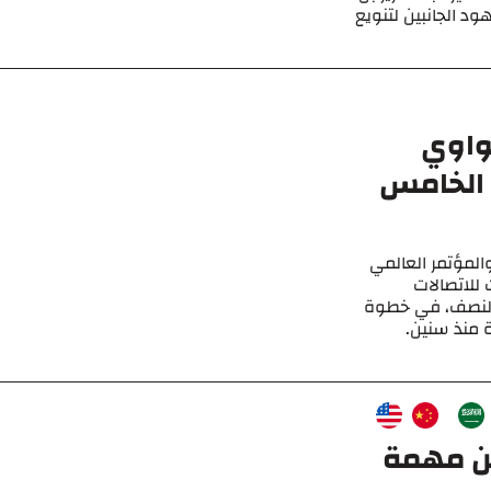
د الجانبين لتنويع
هواوي
ل الخامس
لمؤتمر العالمي
رات للاتصالات
والنصف، في خطوة
 منذ سنين.
ين مهمة