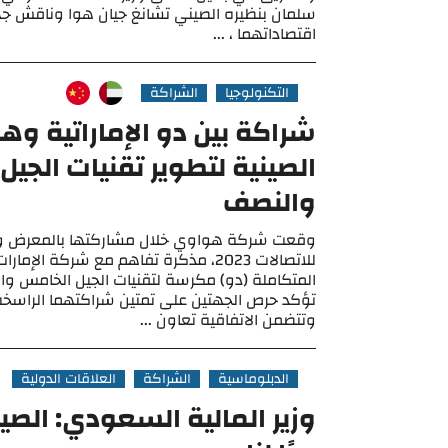
سلمان بنظيره الصيني تشانغ جيان هوا وناقش جهو
اقتصاداتهما ، ...
التكنولوجيا
الشراكة
شراكة بين دو الإماراتية و
الصينية لتطوير تقنيات الجي
والنصف
وقعت شركة هواوي خلال مشاركتها بالمعرض وا
للاتصالات 2023، مذكرة تفاهم مع شركة الإما
المتكاملة (دو) مكرسة لتقنيات الجيل الخامس 
تؤكد حرص الجهتين على تمتين شراكتهما الراسخة
وتتضمن الاتفاقية تعاون ...
الدبلوماسية
الشراكة
العلاقات الدولية
وزير المالية السعودي: الص