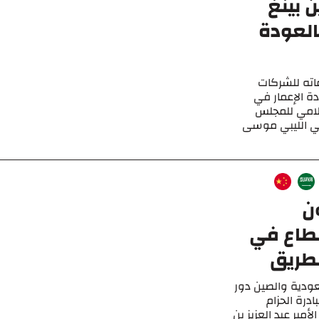
 بينغ
العودة
اته للشركات
دة الإعمار في
إعلامي للمجلس
سي الليبي موسى
ن
قطاع في
ودية والصين دور
يق خطط رؤية المملكة 2030 ومبادرة الحزام
مير عبد العزيز بن