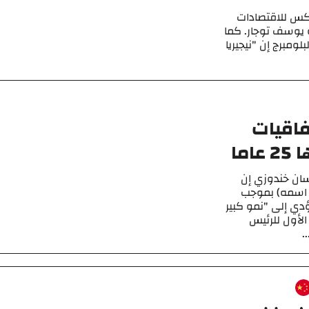
يكس للاقتصادات
ة يوسف توجار. كما
ومبرج إن "نيجيريا
فاقيات
ما
حسان خندوزي إن
كر اسمه) بموجب
25 عامًا والتي ستؤدي إلى "نمو كبير
الأول للرئيس
.