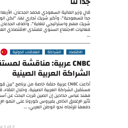
جدًا لنا
قال وزير المالية السعودي محمد الجدعان، الأربعا
جداً للسعودية"، وأكبر شريك تجاري لها، "لكن الولا
شريك مهم واستراتيجي للغاية". وأضاف الجدعان
...
الاقتصاد
الشراكة
العلاقات الدولية
CNBC عربية: مناقشة لمست
الشراكة العربية الصينية
أذاعت CNBC عربية حلقة خاصة من برنامج "بي
مستقبل الشراكة العربية الصينية. وخلال اللقاء، قا
مهند عباس حدادين إن الصين قررت البحث عن أس
تأثير الإغلاق الخاص بفيروس كورونا على النمو ال
دفعها للإتجاه نحو الوطن العربي، ...
e 1 of 2