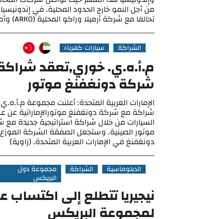
من أجل النمو خارج الحدود المحلية. في إندونيسيا
تحالفا مع شركة أرميلا وراكو المحلية (ARKO) وأطلقت مكتبا في ...
الشراكة
سيارات كهرباء
م.أ.ه.ي. خوري,تعقد شراكة
شركة دونغفنغ موتور
الإمارات العربية المتحدة: أعلنت مجموعة م.أ.ه.ي
شراكة مع شركة دونغفنغ موتورالإماراتية عن عو
السيارات من خلال شراكة استراتيجية جديدة مع 
موتور الصينية. وستجعل الصفقة الشركة الموزع ا
دونغفنغ في الإمارات العربية المتحدة. (زاوية)
الدبلوماسية
الشراكة
مجموعة دول
البريكس
نيجيريا تتطلع إلى اكتساب 
لمجموعة البريكس