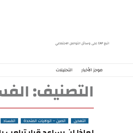
اتبع CAP على وسائل التواصل الاجتماعي
موجز الأخبار
التحليلات
التصنيف:
الفس
التعدين
الصين – الولايات المتحدة
الفساد
لماذا لن يساعد قرار ترامب بإ