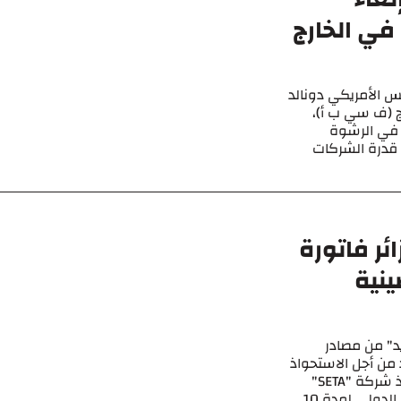
في الخارج
س الأمريكي دونالد
ج (ف سي ب أ)،
 في الرشوة
ز قدرة الشركات
ئر فاتورة
ينية
د" من مصادر
ن أجل الاستحواذ
على مشاريع إضافية في الجزائر، على غرار استحواذ شركة "SETA"
على صفقة إنجاز شبكة الإعلام الآلي لمطار الجزائر الدولي لمدة 10