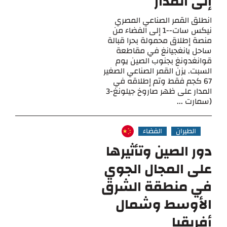
إلى المدار
انطلق القمر الصناعي المصري
نيكس سات--1 إلى الفضاء من
منصة إطلاق محمولة بحرا قبالة
ساحل يانغجيانغ في مقاطعة
قوانغدونغ بجنوب الصين يوم
السبت. يزن القمر الصناعي الصغير
67 كجم فقط وتم إطلاقه في
المدار على ظهر صاروخ جيلونغ-3
(سمارت ...
الطيران
الفضاء
دور الصين وتأثيرها
على المجال الجوي
في منطقة الشرق
الأوسط وشمال
أفريقيا