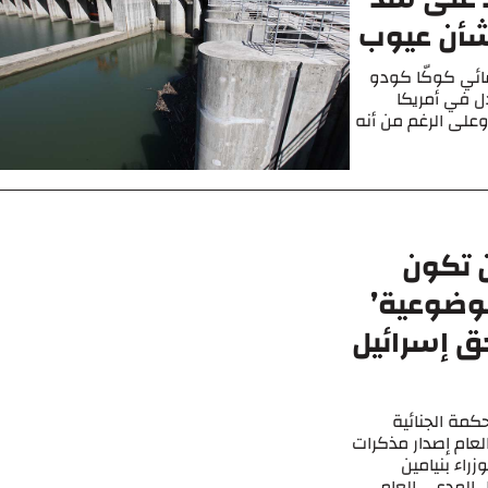
شأن عيوب
ئي كوكّا كودو
دل في أمريكا
وعلى الرغم من أنه
ن تكون
موضوعية’
ق إسرائيل
حكمة الجنائية
لعام إصدار مذكرات
راء بنيامين
 المدعي العام