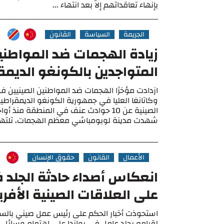
بإنهاء تعاقداتهم إلا بعد انتهاء ...
الجريمة
السياسة
القانون
زيادة الهجمات ضد المواطنين
المتواجدين بالكونغو الديمق
ازدادت مؤخرًا الهجمات ضد المواطنين الصينيين ف
وكاتانغا العليا في جمهورية الكونغو الديمقراطية
الصينية عن 10 حوادث عنف في المنطقة منذ
شهدت مدينة لوبومباشي معظم الهجمات، تلتها 
الأعمال
القانون
حقوق الإنسان
انعكاس أصداء حادثة الجلد ف
على العلاقات الصينية الأفري
استحوذت أخبار الحكم على رئيس عمل صيني بالسج
لقيامه بجلد عامل في رواندا على اهتمام وسائل ا