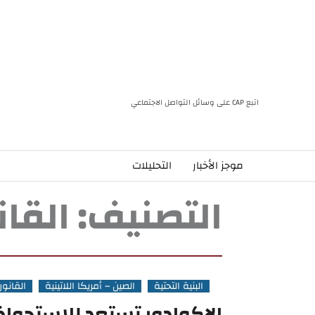
اتبع CAP على وسائل التواصل الاجتماعي
موجز الأخبار
التحليلات
التصنيف:
القا
البنية التحتية
الصين – أمريكا اللاتينية
القانون
الإكوادور تستعد للاستحوا