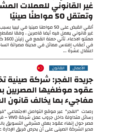
غير القانوني للعملات المشف
وتعتقل 50 مواطنًا صينيًا
ألقي القبض على 50 مواطنا صينيا في ليب
غير قانوني يعمل فيه أيضا قاصرين ، وفقا لمقطع
ممثلو ال
في أعقاب إفلاس مماثل في مدينة مصراتة الساحل
اعتقال عشرة ...
الأعمال
القانون
جريدة الفجر: شركة صينية تخ
عقود موظفيها المصريين 
مفاجيء بما يخالف قانون ال
رصدت "الفجر" عبر موقع التواصل الاجتماعي "
رسائل متداولة
مصر حول إنهاء عقود بعض مشرفي التسويق بالش
مدير الشركة الصيني على أن يحرص فريق الإدارة ع