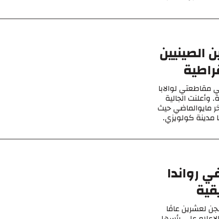
 الصينيين
راطية
ي مقاطعتي لوالابا
. وأعلنت الجالية
 أواخر مايوالماضي حيث
مدينة كولويزي.
ي رواندا
قية
ن لعشرين عامًا
لإعلام على رأسها