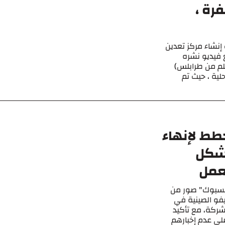
رة ،
يا بسبب إنشاء مركز تعدين
 فيديو نشره
ادعاء. تأتي حملة القمع في زليتن (160 كلم من طرابلس)
ية ، حيث تم
طط لإنهاء
بشكل
عمل
فيسبوك" صور من
 داخل جروب عمل شركة VIVO – فيفو الصينية في
ركة، مع تأكيد
لى عدم إخبارهم