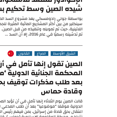
شيده الصين وسط تحكيم ب
بواسطة جولي رادومسكي يعد مشروع السد الما
سينكلير من بين أكثر المشاريع المائية المثيرة للج
اللاتينية، حيث تم تمويله وتنفيذه من قبل الصين. 
تم تدشينه رسميًا في عام 2016، إلا أن السد ...
الشرق الأوسط
الصراع
القانون
الصين تقول إنها تأمل في أ
المحكمة الجنائية الدولية ‘
بعد طلب مذكرات توقيف بح
وقادة حماس
قالت الصين يوم الثلاثاء إنها تأمل في أن تؤيد الم
الدولية موقفا "موضوعيا" بعد أن طلب المدعي ا
اعتقال بحق قادة من إسرائيل، بمن فيهم رئيس الوز
نتنياهو، وحركة المقاومة الإسلامية (حماس). قال