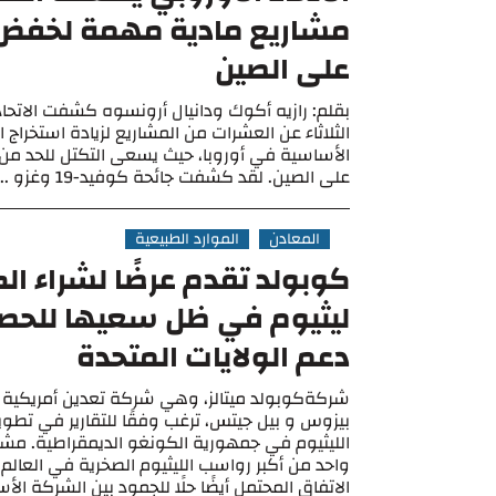
مشاريع مادية مهمة لخفض ا
على الصين
بقلم: رازيه أكوك ودانيال أرونسوه كشفت الاتحاد
الثلاثاء عن العشرات من المشاريع لزيادة استخراج ا
الأساسية في أوروبا، حيث يسعى التكتل للحد من 
على الصين. لقد كشفت جائحة كوفيد-19 وغزو ...
المعادن
الموارد الطبيعية
كوبولد تقدم عرضًا لشراء ال
ليثيوم في ظل سعيها للحص
دعم الولايات المتحدة
شركةكوبولد ميتالز، وهي شركة تعدين أمريكية
بيزوس و بيل جيتس، ترغب وفقًا للتقارير في تطوي
الليثيوم في جمهورية الكونغو الديمقراطية. مش
واحد من أكبر رواسب الليثيوم الصخرية في العالم
الاتفاق المحتمل أيضًا حلًا للجمود بين الشركة الأستر