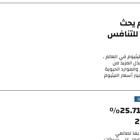
م يحث
للتنافس
ليثيوم في العالم ،
ذل المزيد من
والموارد الحيوية
ر أسعار الليثيوم
ة
النيكل الصيني يرتفع بنسبة 25.71٪
 بها لصانعي
 التي يائسة للحصول على شركات