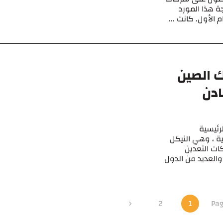
ة هذا المورد
الأول. كانت ...
 الصين
ادن
رئيسية
ة ، وهي النيكل
كات التعدين
والعديد من الدول
2
1
Pag