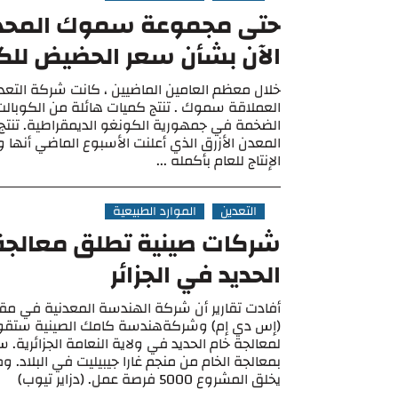
حتى مجموعة سموك المحد
الآن بشأن سعر الحضيض للك
خلال معظم العامين الماضيين ، كانت شركة التعدي
العملاقة سموك . تنتج كميات هائلة من الكوبال
الضخمة في جمهورية الكونغو الديمقراطية. تنتج 
المعدن الأزرق الذي أعلنت الأسبوع الماضي أنه
الإنتاج للعام بأكمله ...
التعدين
الموارد الطبيعية
شركات صينية تطلق معالجة
الحديد في الجزائر
أفادت تقارير أن شركة الهندسة المعدنية في م
(إس دي إم) وشركةهندسة كامك الصينية ستقود
لمعالجة خام الحديد في ولاية النعامة الجزائرية.
بمعالجة الخام من منجم غارا جيبيليت في البلاد. و
يخلق المشروع 5000 فرصة عمل. (دزاير تيوب)