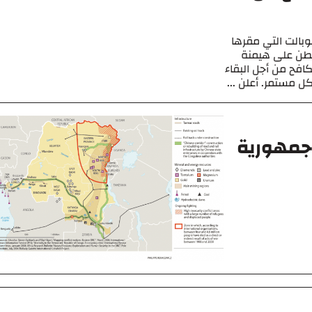
بالت التي مقرها
شنطن على هيمنة
كافح من أجل البقاء
 مستمر. أعلن ...
جمهورية