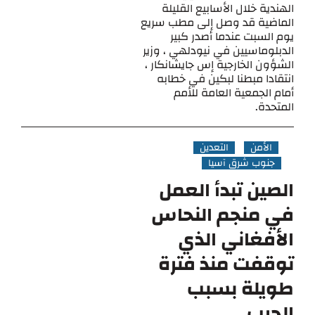
الهندية خلال الأسابيع القليلة
الماضية قد وصل إلى مطب سريع
يوم السبت عندما أصدر كبير
الدبلوماسيين في نيودلهي ، وزير
الشؤون الخارجية إس جايشانكار ،
انتقادا مبطنا لبكين في خطابه
أمام الجمعية العامة للأمم
المتحدة.
الأمن
التعدين
جنوب شرق آسيا
الصين تبدأ العمل
في منجم النحاس
الأفغاني الذي
توقفت منذ فترة
طويلة بسبب
الحرب