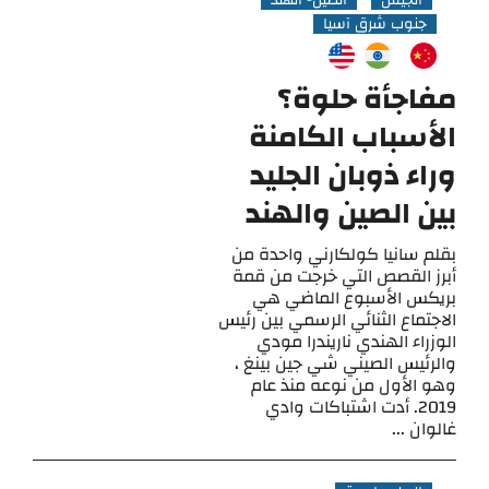
الجيش
الصين- الهند
جنوب شرق آسيا
مفاجأة حلوة؟
الأسباب الكامنة
وراء ذوبان الجليد
بين الصين والهند
بقلم سانيا كولكارني واحدة من
أبرز القصص التي خرجت من قمة
بريكس الأسبوع الماضي هي
الاجتماع الثنائي الرسمي بين رئيس
الوزراء الهندي ناريندرا مودي
والرئيس الصيني شي جين بينغ ،
وهو الأول من نوعه منذ عام
2019. أدت اشتباكات وادي
غالوان ...