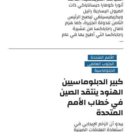
أنورا كومارا ديساناياكي ذات
الميول اليسارية رانيل
ويكريميسينغي ليصبح الرئيس
الثامن للدولة الجزيرة، كما هزم
نامال راجاباكسا من عشيرة
راجاباكسا التي أطيح بها في عام
...
الأمم المتحدة
الجنوب العالمي
الدبلوماسية
كبير الدبلوماسيين
الهنود ينتقد الصين
في خطاب الأمم
المتحدة
يبدو أن الزخم الإيجابي في
استعادة العلاقات الصينية