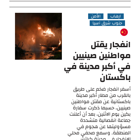
ارهاب
الأمن
جنوب شرق آسيا
انفجار يقتل
مواطنين صينيين
في أكبر مدينة في
باكستان
أسفر انفجار ضخم على طريق
بالقرب من مطار أكبر مدينة
باكستانية عن مقتل مواطنين
صينيين، حسبما ذكرت سفارة
بكين يوم الاثنين، بعد أن أعلنت
جماعة انفصالية متشددة
مسؤوليتها عن هجوم في
المنطقة. وسمع صحفي محلي
الانفجار في مدينة كراتشي