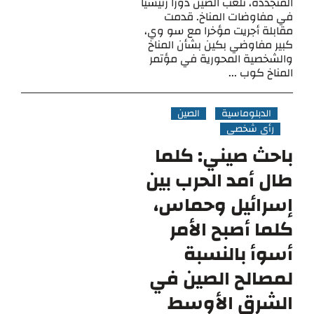
المتجددة، تلعب الصين دوراً رئيسياً
في مفاوضات المناخ. قدمت
مقابلة أجريت مؤخرا مع سو وي،
كبير مفاوضي بكين بشأن المناخ
والشخصية المحورية في مؤتمر
المناخ كوب ...
الدبلوماسية
الصين
رأي شخصي
باحث صيني: كلما
طال أمد الحرب بين
إسرائيل وحماس،
كلما أصبح الأمر
أسوأ بالنسبة
لمصالح الصين في
الشرق الأوسط