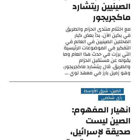
الصينيين ريتشارد
ماكجريجور
مع اختتام منتدى الحزام والطريق
في بكين الآن، بدأ بعض كبار
المحللين الصينيين في العالم في
التفكير في الموضوعات الرئيسية
التي برزت في حدث هذا العام وما
يقوله عن مستقبل الحزام
والطريق. قال ريتشارد ماكجريجور،
وهو زميل بارز في معهد لوي ...
الصين- شرق الأوسط
رأي شخصي
انهيار المفهوم:
الصين ليست
صديقة لإسرائيل،