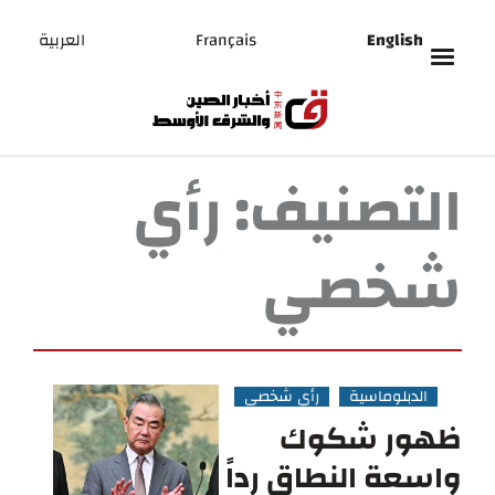
English
Français
العربية
التصنيف:
رأي
شخصي
الدبلوماسية
رأي شخصي
ظهور شكوك
واسعة النطاق رداً