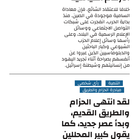
خلافا للاعتقاد الشائع، فإن معاداة
السامية موجودة في الصين. منذ
بداية الحرب، انفجرت على شبكات
التواصل الاجتماعي ووسائل
الإعلام الرسمية في البلاد، وعلى
رأسها وسائل إعلام الحزب
الشيوعي وكبار الباحثين
والدبلوماسيين الذين عبروا عن
أنفسهم بصراحة أثناء تجريد اليهود
من إنسانيتهم ​​وشيطنة إسرائيل.
التنمية
رأي شخصي
مبادرة الحزام والطريق
لقد انتهى الحزام
والطريق القديم،
وبدأ عصر جديد، كما
يقول كبير المحللين