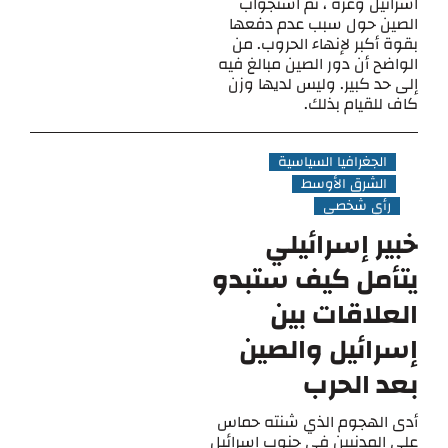
اسرائيل وغزة ، تم استجواب
الصين حول سبب عدم دفعها
بقوة أكبر لإنهاء الحروب. من
الواضح أن دور الصين مبالغ فيه
إلى حد كبير. وليس لديها وزن
كاف للقيام بذلك.
الجغرافيا السياسية
الشرق الأوسط
رأي شخصي
خبير إسرائيلي
يتأمل كيف ستبدو
العلاقات بين
إسرائيل والصين
بعد الحرب
أدى الهجوم الذي شنته حماس
على المدنيين في جنوب إسرائيل